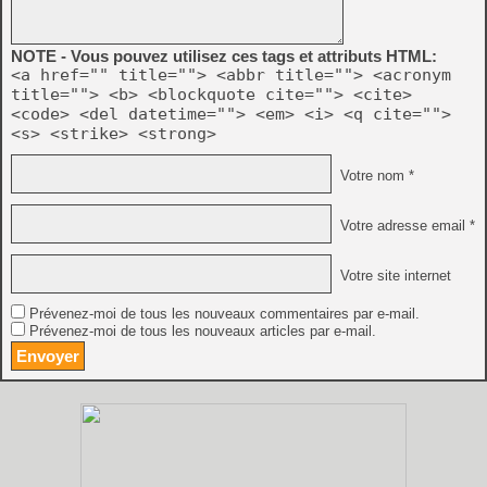
NOTE - Vous pouvez utilisez ces tags et attributs HTML:
<a href="" title=""> <abbr title=""> <acronym
title=""> <b> <blockquote cite=""> <cite>
<code> <del datetime=""> <em> <i> <q cite="">
<s> <strike> <strong>
Votre nom *
Votre adresse email *
Votre site internet
Prévenez-moi de tous les nouveaux commentaires par e-mail.
Prévenez-moi de tous les nouveaux articles par e-mail.