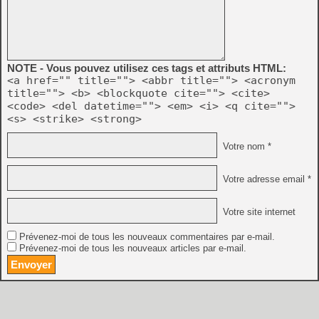
NOTE - Vous pouvez utilisez ces tags et attributs HTML:
<a href="" title=""> <abbr title=""> <acronym
title=""> <b> <blockquote cite=""> <cite>
<code> <del datetime=""> <em> <i> <q cite="">
<s> <strike> <strong>
Votre nom *
Votre adresse email *
Votre site internet
Prévenez-moi de tous les nouveaux commentaires par e-mail.
Prévenez-moi de tous les nouveaux articles par e-mail.