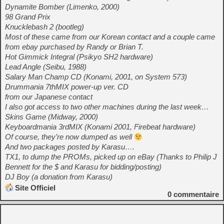
Dynamite Bomber (Limenko, 2000)
98 Grand Prix
Knucklebash 2 (bootleg)
Most of these came from our Korean contact and a couple came
from ebay purchased by Randy or Brian T.
Hot Gimmick Integral (Psikyo SH2 hardware)
Lead Angle (Seibu, 1988)
Salary Man Champ CD (Konami, 2001, on System 573)
Drummania 7thMIX power-up ver. CD
from our Japanese contact
I also got access to two other machines during the last week…
Skins Game (Midway, 2000)
Keyboardmania 3rdMIX (Konami 2001, Firebeat hardware)
Of course, they’re now dumped as well
And two packages posted by Karasu….
TX1, to dump the PROMs, picked up on eBay (Thanks to Philip J
Bennett for the $ and Karasu for bidding/posting)
DJ Boy (a donation from Karasu)
Site Officiel
0
commentaire