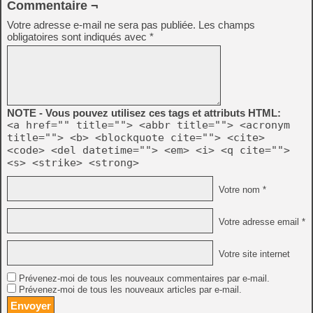
Commentaire ¬
Votre adresse e-mail ne sera pas publiée.
Les champs
obligatoires sont indiqués avec
*
NOTE - Vous pouvez utilisez ces tags et attributs HTML:
<a href="" title=""> <abbr title=""> <acronym
title=""> <b> <blockquote cite=""> <cite>
<code> <del datetime=""> <em> <i> <q cite="">
<s> <strike> <strong>
Votre nom *
Votre adresse email *
Votre site internet
Prévenez-moi de tous les nouveaux commentaires par e-mail.
Prévenez-moi de tous les nouveaux articles par e-mail.