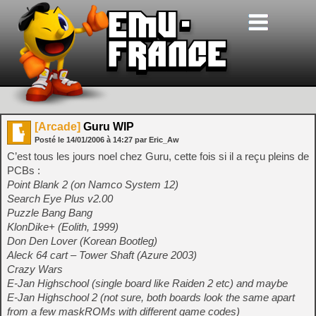
[Arcade]
Guru WIP
Posté le
14/01/2006
à
14:27
par Eric_Aw
C’est tous les jours noel chez Guru, cette fois si il a reçu pleins de
PCBs :
Point Blank 2 (on Namco System 12)
Search Eye Plus v2.00
Puzzle Bang Bang
KlonDike+ (Eolith, 1999)
Don Den Lover (Korean Bootleg)
Aleck 64 cart – Tower Shaft (Azure 2003)
Crazy Wars
E-Jan Highschool (single board like Raiden 2 etc) and maybe
E-Jan Highschool 2 (not sure, both boards look the same apart
from a few maskROMs with different game codes)