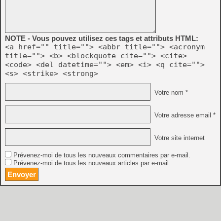
NOTE - Vous pouvez utilisez ces tags et attributs HTML:
<a href="" title=""> <abbr title=""> <acronym
title=""> <b> <blockquote cite=""> <cite>
<code> <del datetime=""> <em> <i> <q cite="">
<s> <strike> <strong>
Votre nom *
Votre adresse email *
Votre site internet
Prévenez-moi de tous les nouveaux commentaires par e-mail.
Prévenez-moi de tous les nouveaux articles par e-mail.