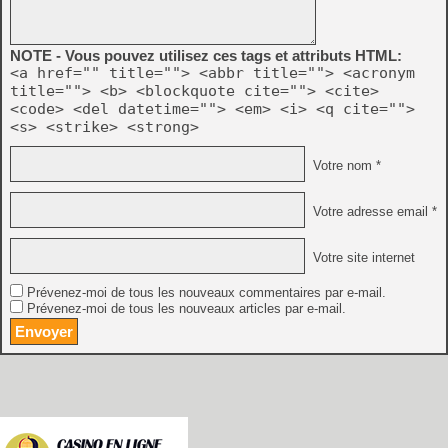
NOTE - Vous pouvez utilisez ces tags et attributs HTML:
<a href="" title=""> <abbr title=""> <acronym
title=""> <b> <blockquote cite=""> <cite>
<code> <del datetime=""> <em> <i> <q cite="">
<s> <strike> <strong>
Votre nom *
Votre adresse email *
Votre site internet
Prévenez-moi de tous les nouveaux commentaires par e-mail.
Prévenez-moi de tous les nouveaux articles par e-mail.