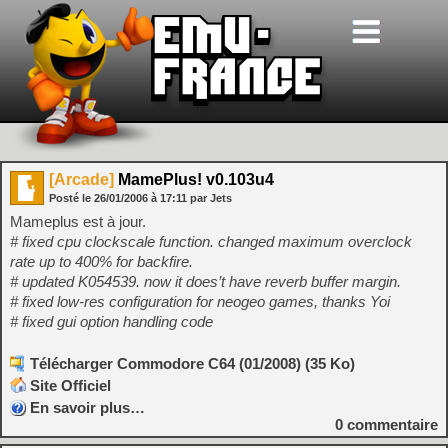
[Arcade]
MamePlus! v0.103u4
Posté le
26/01/2006
à
17:11
par Jets
Mameplus est à jour.
# fixed cpu clockscale function. changed maximum overclock
rate up to 400% for backfire.
# updated K054539. now it does’t have reverb buffer margin.
# fixed low-res configuration for neogeo games, thanks Yoi
# fixed gui option handling code
Télécharger Commodore C64 (01/2008) (35 Ko)
Site Officiel
En savoir plus…
0
commentaire