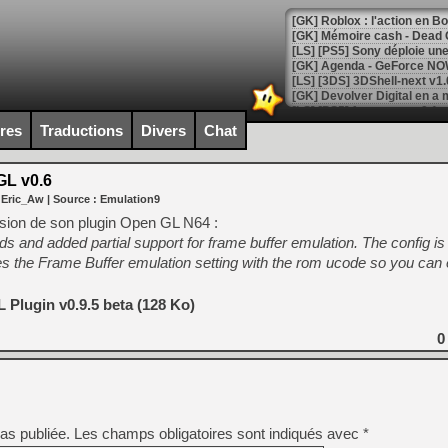
[GK] Roblox : l'action en B
[GK] Agenda - GeForce NOW
[GK] Devolver Digital en a 
[LS] [PS5] ps5-y2jb-autolo
ires
Traductions
Divers
Chat
[GK] Pourquoi Marvel Tokon 
[GK] Test : Restory : Chill
L v0.6
[GK] GTA 6 : Rockstar Games
 Eric_Aw
| Source :
Emulation9
[GK] Hot Wheels Infinite Rus
[GK] Mémoire cash - Secret 
ersion de son plugin Open GL N64 :
[GK] Résultats Nintendo : 
ds and added partial support for frame buffer emulation. The config is 
 the Frame Buffer emulation setting with the rom ucode so you can e
[GK] Déjà des dégraissage
[Mo5] Brickboy cherche à r
Plugin v0.9.5 beta (128 Ko)
[GK] Minecraft et ses « Gra
[GK] Beast of Reincarnation
0
[GK] Ubisoft : fin de parti
[GK] Mémoire cash - Metroid
[GK] Dan Houser (GTA) défe
[GK] Comment EA Sports FC
[GK] Crimson Moon : un Dark
[GK] Isle of Reveries : le j
as publiée.
Les champs obligatoires sont indiqués avec
*
[GK] Moonlighter 2 : The En