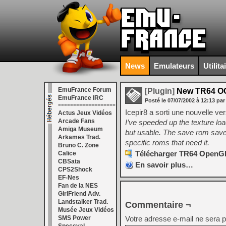
News
Emulateurs
Utilita
EmuFrance Forum
[Plugin]
New TR64 OG
EmuFrance IRC
Posté le
07/07/2002
à
12:13
par
===================
Icepir8 a sorti une nouvelle v
Actus Jeux Vidéos
Arcade Fans
I’ve speeded up the texture loa
Amiga Museum
but usable. The save rom saves
Arkames Trad.
specific roms that need it.
Bruno C. Zone
Télécharger TR64 OpenGL 
Calice
CBSata
En savoir plus…
CPS2Shock
EF-Nes
Fan de la NES
GirlFriend Adv.
Landstalker Trad.
Commentaire ¬
Musée Jeux Vidéos
SMS Power
Votre adresse e-mail ne sera p