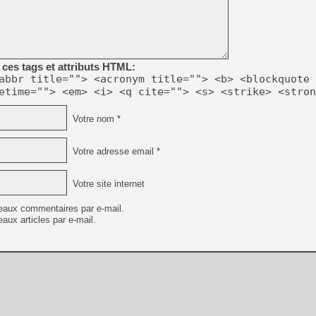
[GK] Capcom relance Monste
[Mo5] Deux inédits du Virtu
ces tags et attributs HTML:
[GK] Le beat'em up The Walk
abbr title=""> <acronym title=""> <b> <blockquote 
etime=""> <em> <i> <q cite=""> <s> <strike> <stron
[GK] Endless Legend 2 : enf
Votre nom *
[LS] [PS5] Le WebKit Userl
Votre adresse email *
[GK] Oubliez Crazy Taxi, S
Votre site internet
[LS] [Switch] NSZ 5.0.0 es
eaux commentaires par e-mail.
[GK] Bethesda fête les 30 
aux articles par e-mail.