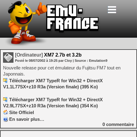
[Ordinateur]
XM7 2.7b et 3.2b
Posté le
08/07/2002
à
19:25
par Cloy
| Source :
Emulation9
Nouvelle release pour cet émulateur du Fujitsu FM7 tout en
Japonnais.
Télécharger XM7 TypeR for Win32 + DirectX
V1.1L77SX+z10 R3a (Version finale) (395 Ko)
Télécharger XM7 TypeR for Win32 + DirectX
V2.9L77SX+z10 R3a (Version finale) (354 Ko)
Site Officiel
En savoir plus…
0
commentaire