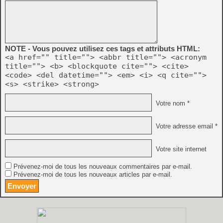
NOTE - Vous pouvez utilisez ces tags et attributs HTML:
<a href="" title=""> <abbr title=""> <acronym
title=""> <b> <blockquote cite=""> <cite>
<code> <del datetime=""> <em> <i> <q cite="">
<s> <strike> <strong>
Votre nom *
Votre adresse email *
Votre site internet
Prévenez-moi de tous les nouveaux commentaires par e-mail.
Prévenez-moi de tous les nouveaux articles par e-mail.