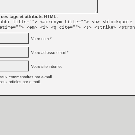
[GK] Déjà des dégraissage
[Mo5] Brickboy cherche à r
ces tags et attributs HTML:
[GK] Minecraft et ses « Gra
abbr title=""> <acronym title=""> <b> <blockquote 
[GK] Beast of Reincarnation
etime=""> <em> <i> <q cite=""> <s> <strike> <stron
[GK] Ubisoft : fin de parti
[GK] Mémoire cash - Metroid
[GK] Dan Houser (GTA) défe
Votre nom *
[GK] Comment EA Sports FC
[GK] Crimson Moon : un Dark
[GK] Isle of Reveries : le j
Votre adresse email *
[GK] Moonlighter 2 : The En
[GK] Capcom relance Monste
Votre site internet
eaux commentaires par e-mail.
aux articles par e-mail.
[GK] Guillermo del Toro ado
[LTF] Eté 2026 - Séquence 