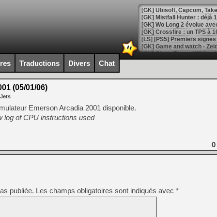
[GK] Mistfall Hunter : déjà 
[GK] Wo Long 2 évolue avec
[GK] Crossfire : un TPS à 100
[LS] [PS5] Premiers signes 
ires
Traductions
Divers
Chat
01 (05/01/06)
[Mo5] DOOM arrive en cart
 Jets
[GK] Bethesda fête les 30 
[GK] Roblox : l'action en B
mulateur Emerson Arcadia 2001 disponible.
 log of CPU instructions used
[GK] Agenda - GeForce NOW
[GK] Devolver Digital en a 
0
[LS] [PS5] ps5-y2jb-autolo
[GK] Pourquoi Marvel Tokon 
[GK] Test : Restory : Chill
[GK] GTA 6 : Rockstar Games
as publiée.
Les champs obligatoires sont indiqués avec
*
[GK] Hot Wheels Infinite Rus
[GK] Mémoire cash - Secret 
[GK] Résultats Nintendo : 