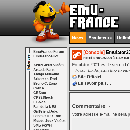
News
Emulateurs
Utilita
EmuFrance Forum
[Console]
Emulator20
EmuFrance IRC
Posté le
05/02/2006
à
11:08
par
===================
Emulator 2001 est le second é
Actus Jeux Vidéos
Arcade Fans
– Press backspace key to view
Amiga Museum
Site Officiel
Arkames Trad.
En savoir plus…
Bruno C. Zone
Calice
CBSata
CPS2Shock
EF-Nes
Commentaire ¬
Fan de la NES
GirlFriend Adv.
Votre adresse e-mail ne sera p
Landstalker Trad.
Musée Jeux Vidéos
SMS Power