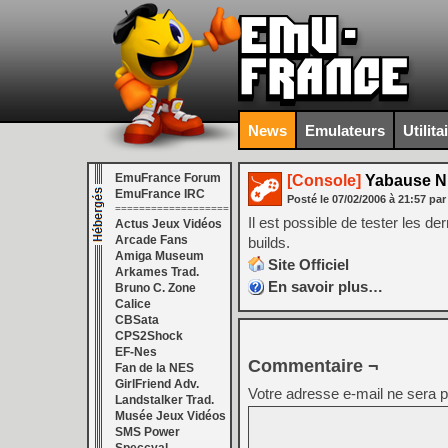
News
Emulateurs
Utilita
EmuFrance Forum
[Console]
Yabause Nig
EmuFrance IRC
Posté le
07/02/2006
à
21:57
par
===================
Il est possible de tester les de
Actus Jeux Vidéos
Arcade Fans
builds.
Amiga Museum
Site Officiel
Arkames Trad.
En savoir plus…
Bruno C. Zone
Calice
CBSata
CPS2Shock
EF-Nes
Commentaire ¬
Fan de la NES
GirlFriend Adv.
Votre adresse e-mail ne sera p
Landstalker Trad.
Musée Jeux Vidéos
SMS Power