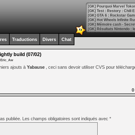
[GK] Pourquoi Marvel Tokon 
[GK] Test : Restory : Chill
[GK] GTA 6 : Rockstar Games
[GK] Hot Wheels Infinite Rus
[GK] Mémoire cash - Secret 
[GK] Résultats Nintendo : 
[GK] Déjà des dégraissage
ires
Traductions
Divers
Chat
[Mo5] Brickboy cherche à r
[GK] Minecraft et ses « Gra
htly build (07/02)
 Eric_Aw
[GK] Beast of Reincarnation
[GK] Ubisoft : fin de parti
rniers ajouts à
Yabause
, ceci sans devoir utiliser CVS pour télécharg
[GK] Mémoire cash - Metroid
[GK] Dan Houser (GTA) défe
[GK] Comment EA Sports FC
[GK] Crimson Moon : un Dark
[GK] Isle of Reveries : le j
0
[GK] Moonlighter 2 : The En
[GK] Capcom relance Monste
as publiée.
Les champs obligatoires sont indiqués avec
*
[Mo5] Deux inédits du Virtu
[GK] Le beat'em up The Walk
[GK] Endless Legend 2 : enf