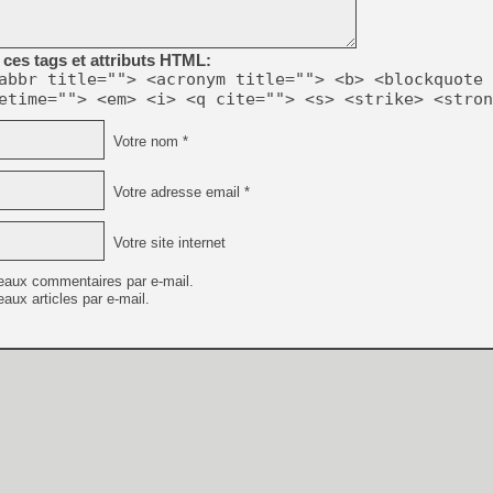
ces tags et attributs HTML:
[LS] [PS5] Le WebKit Userl
abbr title=""> <acronym title=""> <b> <blockquote 
etime=""> <em> <i> <q cite=""> <s> <strike> <stron
[GK] Oubliez Crazy Taxi, S
Votre nom *
[LS] [Switch] NSZ 5.0.0 es
Votre adresse email *
[GK] No More Room in Hell 2
[GK] Un chatbot Atelier Ryz
Votre site internet
[GK] Mémoire cash - Splatte
[GK] Nvidia : le prix des 
eaux commentaires par e-mail.
[GK] Suikoden Star Leap : 
aux articles par e-mail.
[Mo5] La mini borne d’arc