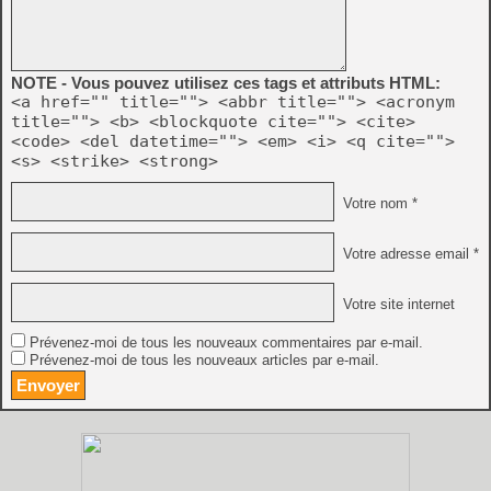
NOTE - Vous pouvez utilisez ces tags et attributs HTML:
<a href="" title=""> <abbr title=""> <acronym
title=""> <b> <blockquote cite=""> <cite>
<code> <del datetime=""> <em> <i> <q cite="">
<s> <strike> <strong>
Votre nom *
Votre adresse email *
Votre site internet
Prévenez-moi de tous les nouveaux commentaires par e-mail.
Prévenez-moi de tous les nouveaux articles par e-mail.