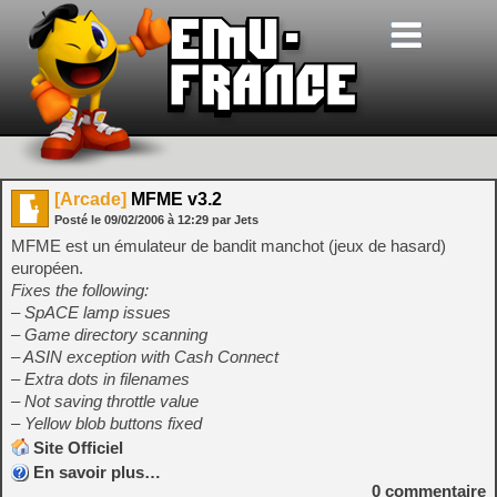
[Arcade]
MFME v3.2
Posté le
09/02/2006
à
12:29
par Jets
MFME est un émulateur de bandit manchot (jeux de hasard)
européen.
Fixes the following:
– SpACE lamp issues
– Game directory scanning
– ASIN exception with Cash Connect
– Extra dots in filenames
– Not saving throttle value
– Yellow blob buttons fixed
Site Officiel
En savoir plus…
0
commentaire