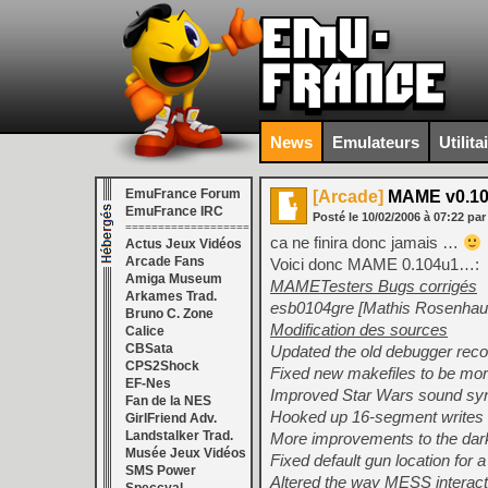
News
Emulateurs
Utilita
EmuFrance Forum
[Arcade]
MAME v0.1
EmuFrance IRC
Posté le
10/02/2006
à
07:22
pa
===================
ca ne finira donc jamais …
Actus Jeux Vidéos
Arcade Fans
Voici donc MAME 0.104u1…:
Amiga Museum
MAMETesters Bugs corrigés
Arkames Trad.
esb0104gre [Mathis Rosenhau
Bruno C. Zone
Modification des sources
Calice
CBSata
Updated the old debugger reco
CPS2Shock
Fixed new makefiles to be more
EF-Nes
Improved Star Wars sound syn
Fan de la NES
Hooked up 16-segment writes t
GirlFriend Adv.
Landstalker Trad.
More improvements to the dark
Musée Jeux Vidéos
Fixed default gun location for 
SMS Power
Altered the way MESS interact