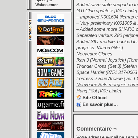
Speccyal
Added save state support to 
Wakoo-enter
GTI Club updates: [Ville Linde]
– Improved K001604 tilemap e
– Very preliminary K001005 &
– Added some more SHARC 
Separated various Z80 periphe
Added SIO module, hooked it up 
progress. [Aaron Giles]
Nouveaux Clones
Ikari 3 (Normal Joystick) [Tor
Thunder Cross (Set 3) [Stefan 
Space Harrier (8751 317-0063?
Fortress 2 Blue Arcade (ver 1.0
Nouveaux Sets marqués 
Hang Pilot [Ville Linde]
Site Officiel
En savoir plus…
Commentaire ¬
Votre adresse e-mail ne sera p