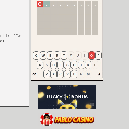
cite="">
g>