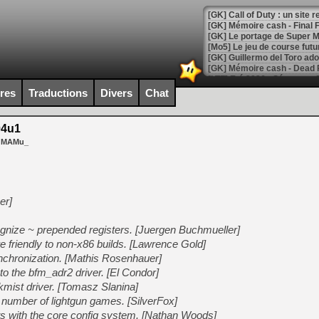
[GK] Le portage de Super M
[Mo5] Le jeu de course fut
[GK] Guillermo del Toro ado
[LTF] Eté 2026 - Séquence 
ires
Traductions
Divers
Chat
[GK] Mistfall Hunter : déjà 
[GK] Wo Long 2 évolue avec
[GK] Crossfire : un TPS à 100
04u1
[LS] [PS5] Premiers signes 
r MAMu_
er]
[Mo5] DOOM arrive en cart
[GK] Bethesda fête les 30 
gnize ~ prepended registers. [Juergen Buchmueller]
[GK] Roblox : l'action en B
 friendly to non-x86 builds. [Lawrence Gold]
chronization. [Mathis Rosenhauer]
[GK] Agenda - GeForce NOW
o the bfm_adr2 driver. [El Condor]
[GK] Devolver Digital en a 
mist driver. [Tomasz Slanina]
a number of lightgun games. [SilverFox]
[LS] [PS5] ps5-y2jb-autolo
s with the core config system. [Nathan Woods]