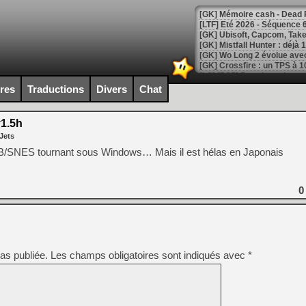
[LTF] Eté 2026 - Séquence 
[GK] Mistfall Hunter : déjà 
[GK] Wo Long 2 évolue avec
[GK] Crossfire : un TPS à 100
[LS] [PS5] Premiers signes 
ires
Traductions
Divers
Chat
1.5h
Jets
[Mo5] DOOM arrive en cart
B/SNES tournant sous Windows… Mais il est hélas en Japonais
[GK] Bethesda fête les 30 
[GK] Roblox : l'action en B
0
[GK] Agenda - GeForce NOW
[GK] Devolver Digital en a 
[LS] [PS5] ps5-y2jb-autolo
as publiée.
Les champs obligatoires sont indiqués avec
*
[GK] Pourquoi Marvel Tokon 
[GK] Test : Restory : Chill
[GK] GTA 6 : Rockstar Games
[GK] Hot Wheels Infinite Rus
[GK] Mémoire cash - Secret 