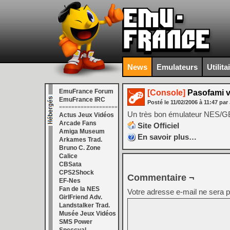
News
Emulateurs
Utilita
EmuFrance Forum
[Console]
Pasofami v
EmuFrance IRC
Posté le
11/02/2006
à
11:47
par 
===================
Un très bon émulateur NES/G
Actus Jeux Vidéos
Arcade Fans
Site Officiel
Amiga Museum
En savoir plus…
Arkames Trad.
Bruno C. Zone
Calice
CBSata
CPS2Shock
Commentaire ¬
EF-Nes
Fan de la NES
Votre adresse e-mail ne sera p
GirlFriend Adv.
Landstalker Trad.
Musée Jeux Vidéos
SMS Power