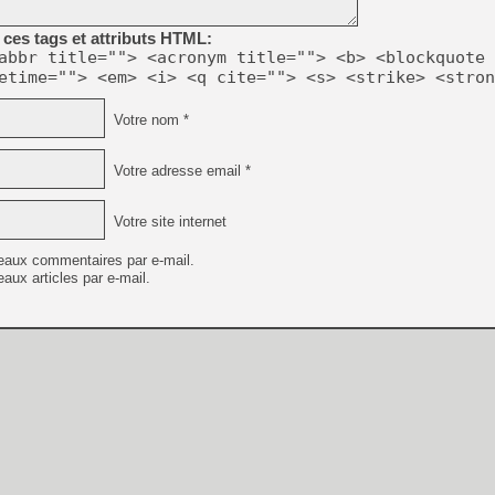
[GK] Résultats Nintendo : 
ces tags et attributs HTML:
[GK] Déjà des dégraissage
abbr title=""> <acronym title=""> <b> <blockquote 
etime=""> <em> <i> <q cite=""> <s> <strike> <stron
[Mo5] Brickboy cherche à r
[GK] Minecraft et ses « Gra
Votre nom *
[GK] Beast of Reincarnation
[GK] Ubisoft : fin de parti
[GK] Mémoire cash - Metroid
Votre adresse email *
[GK] Dan Houser (GTA) défe
[GK] Comment EA Sports FC
[GK] Crimson Moon : un Dark
Votre site internet
[GK] Isle of Reveries : le j
[GK] Moonlighter 2 : The En
[GK] Capcom relance Monste
eaux commentaires par e-mail.
aux articles par e-mail.
[GK] Guillermo del Toro ado