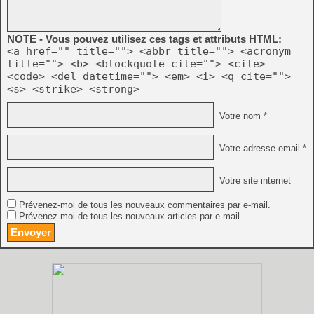
NOTE - Vous pouvez utilisez ces tags et attributs HTML:
<a href="" title=""> <abbr title=""> <acronym
title=""> <b> <blockquote cite=""> <cite>
<code> <del datetime=""> <em> <i> <q cite="">
<s> <strike> <strong>
Votre nom *
Votre adresse email *
Votre site internet
Prévenez-moi de tous les nouveaux commentaires par e-mail.
Prévenez-moi de tous les nouveaux articles par e-mail.