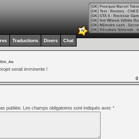
[GK] Pourquoi Marvel Tokon 
[GK] Test : Restory : Chill
[GK] GTA 6 : Rockstar Games
[GK] Hot Wheels Infinite Rus
[GK] Mémoire cash - Secret 
[GK] Résultats Nintendo : 
[GK] Déjà des dégraissage
ires
Traductions
Divers
Chat
[Mo5] Brickboy cherche à r
[GK] Minecraft et ses « Gra
 Eric_Aw
[GK] Beast of Reincarnation
[GK] Ubisoft : fin de parti
rojet serait imminente !
[GK] Mémoire cash - Metroid
[GK] Dan Houser (GTA) défe
0
[GK] Comment EA Sports FC
[GK] Crimson Moon : un Dark
[GK] Isle of Reveries : le j
[GK] Moonlighter 2 : The En
[GK] Capcom relance Monste
as publiée.
Les champs obligatoires sont indiqués avec
*
[Mo5] Deux inédits du Virtu
[GK] Le beat'em up The Walk
[GK] Endless Legend 2 : enf