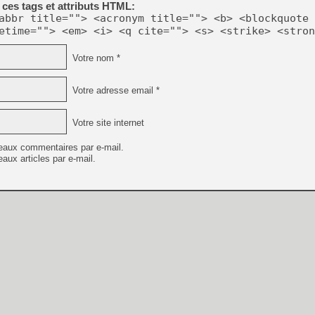
ces tags et attributs HTML:
abbr title=""> <acronym title=""> <b> <blockquote 
etime=""> <em> <i> <q cite=""> <s> <strike> <stron
[LS] [PS5] Le WebKit Userl
Votre nom *
[GK] Oubliez Crazy Taxi, S
Votre adresse email *
[LS] [Switch] NSZ 5.0.0 es
Votre site internet
[GK] No More Room in Hell 2
[GK] Un chatbot Atelier Ryz
eaux commentaires par e-mail.
aux articles par e-mail.
[GK] Mémoire cash - Splatte
[GK] Nvidia : le prix des 
[GK] Suikoden Star Leap : 
[Mo5] La mini borne d’arc