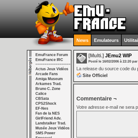
News
Emulateurs
Utilita
EmuFrance Forum
[Multi.]
JEmu2 WIP
EmuFrance IRC
Posté le
16/02/2006
à
22:20
par
===================
La release du source code du p
Actus Jeux Vidéos
Arcade Fans
Site Officiel
Amiga Museum
Arkames Trad.
Bruno C. Zone
Calice
Commentaire ¬
CBSata
CPS2Shock
Votre adresse e-mail ne sera p
EF-Nes
Fan de la NES
GirlFriend Adv.
Landstalker Trad.
Musée Jeux Vidéos
SMS Power