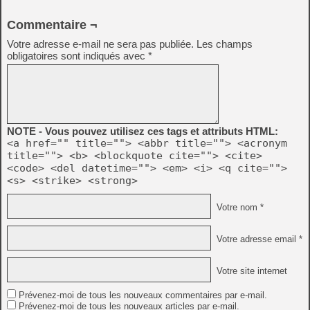
Commentaire ¬
Votre adresse e-mail ne sera pas publiée.
Les champs
obligatoires sont indiqués avec
*
NOTE - Vous pouvez utilisez ces tags et attributs HTML:
<a href="" title=""> <abbr title=""> <acronym
title=""> <b> <blockquote cite=""> <cite>
<code> <del datetime=""> <em> <i> <q cite="">
<s> <strike> <strong>
Votre nom *
Votre adresse email *
Votre site internet
Prévenez-moi de tous les nouveaux commentaires par e-mail.
Prévenez-moi de tous les nouveaux articles par e-mail.