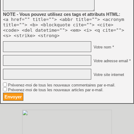
NOTE - Vous pouvez utilisez ces tags et attributs HTML:
<a href="" title=""> <abbr title=""> <acronym
title=""> <b> <blockquote cite=""> <cite>
<code> <del datetime=""> <em> <i> <q cite="">
<s> <strike> <strong>
Votre nom *
Votre adresse email *
Votre site internet
Prévenez-moi de tous les nouveaux commentaires par e-mail.
Prévenez-moi de tous les nouveaux articles par e-mail.