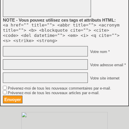
NOTE - Vous pouvez utilisez ces tags et attributs HTML:
<a href="" title=""> <abbr title=""> <acronym
title=""> <b> <blockquote cite=""> <cite>
<code> <del datetime=""> <em> <i> <q cite="">
<s> <strike> <strong>
Votre nom *
Votre adresse email *
Votre site internet
Prévenez-moi de tous les nouveaux commentaires par e-mail.
Prévenez-moi de tous les nouveaux articles par e-mail.