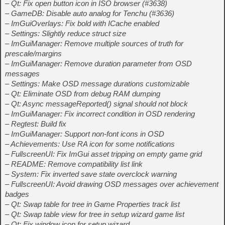
– Qt: Fix open button icon in ISO browser (#3638)
– GameDB: Disable auto analog for Tenchu (#3636)
– ImGuiOverlays: Fix bold with ICache enabled
– Settings: Slightly reduce struct size
– ImGuiManager: Remove multiple sources of truth for
prescale/margins
– ImGuiManager: Remove duration parameter from OSD
messages
– Settings: Make OSD message durations customizable
– Qt: Eliminate OSD from debug RAM dumping
– Qt: Async messageReported() signal should not block
– ImGuiManager: Fix incorrect condition in OSD rendering
– Regtest: Build fix
– ImGuiManager: Support non-font icons in OSD
– Achievements: Use RA icon for some notifications
– FullscreenUI: Fix ImGui asset tripping on empty game grid
– README: Remove compatibility list link
– System: Fix inverted save state overclock warning
– FullscreenUI: Avoid drawing OSD messages over achievement
badges
– Qt: Swap table for tree in Game Properties track list
– Qt: Swap table view for tree in setup wizard game list
– Qt: Fix window icon for setup wizard