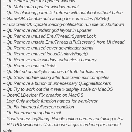
– Qt: Better layout for updater window
– Qt: Make auto updater window-modal
– Qt: Do blocking game list refresh with autoboot without batch
– GameDB: Disable auto analog for some titles (#3645)
– FullscreenUI: Update loading/notification run idle on shutdown
– Qt: Remove redundant grid layout in updater
– Qt: Remove unused EmuThread::SystemLock
– Qt: Remove unsafe EmuThread isFullscreen() from UI thread
– Qt: Remove unused cover downloader signal
– Qt: Remove unused focusDisplayWidget()
– Qt: Remove main window surfaceless hackery
– Qt: Remove unused fields
– Qt: Get rid of multiple sources of truth for fullscreen
– Qt: Show update dialog after fullscreen exit completes
– Qt: Remove a bunch of unnecessary QSignalBlockers
– Qt: Try to work out the « real » display scale on MacOS
– OpenGLDevice: Fix creation on MacOS
– Log: Only include function names for warn/error
– Qt: Fix inverted fullscreen condition
– Qt: Fix crash on updater exit
– PostProcessing/Slang: Handle option names containing « // »
– HTTPDownloader: Use release-acquire ordering for request
state