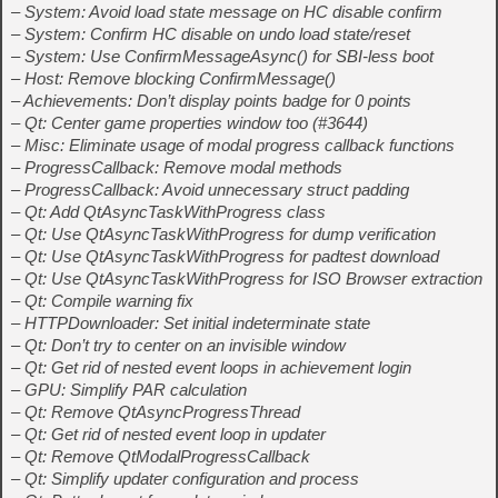
– System: Avoid load state message on HC disable confirm
– System: Confirm HC disable on undo load state/reset
– System: Use ConfirmMessageAsync() for SBI-less boot
– Host: Remove blocking ConfirmMessage()
– Achievements: Don’t display points badge for 0 points
– Qt: Center game properties window too (#3644)
– Misc: Eliminate usage of modal progress callback functions
– ProgressCallback: Remove modal methods
– ProgressCallback: Avoid unnecessary struct padding
– Qt: Add QtAsyncTaskWithProgress class
– Qt: Use QtAsyncTaskWithProgress for dump verification
– Qt: Use QtAsyncTaskWithProgress for padtest download
– Qt: Use QtAsyncTaskWithProgress for ISO Browser extraction
– Qt: Compile warning fix
– HTTPDownloader: Set initial indeterminate state
– Qt: Don’t try to center on an invisible window
– Qt: Get rid of nested event loops in achievement login
– GPU: Simplify PAR calculation
– Qt: Remove QtAsyncProgressThread
– Qt: Get rid of nested event loop in updater
– Qt: Remove QtModalProgressCallback
– Qt: Simplify updater configuration and process