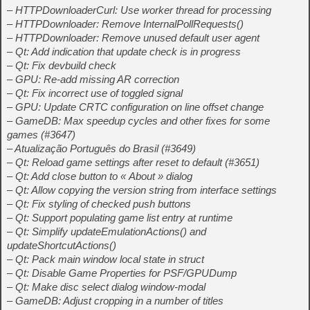
– HTTPDownloaderCurl: Use worker thread for processing
– HTTPDownloader: Remove InternalPollRequests()
– HTTPDownloader: Remove unused default user agent
– Qt: Add indication that update check is in progress
– Qt: Fix devbuild check
– GPU: Re-add missing AR correction
– Qt: Fix incorrect use of toggled signal
– GPU: Update CRTC configuration on line offset change
– GameDB: Max speedup cycles and other fixes for some
games (#3647)
– Atualização Português do Brasil (#3649)
– Qt: Reload game settings after reset to default (#3651)
– Qt: Add close button to « About » dialog
– Qt: Allow copying the version string from interface settings
– Qt: Fix styling of checked push buttons
– Qt: Support populating game list entry at runtime
– Qt: Simplify updateEmulationActions() and
updateShortcutActions()
– Qt: Pack main window local state in struct
– Qt: Disable Game Properties for PSF/GPUDump
– Qt: Make disc select dialog window-modal
– GameDB: Adjust cropping in a number of titles