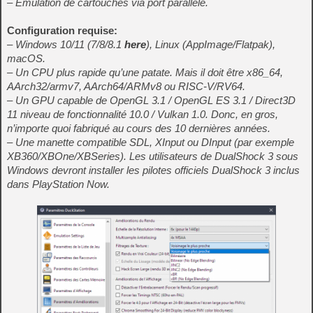
– Émulation de cartouches via port parallèle.
Configuration requise:
– Windows 10/11 (7/8/8.1
here
), Linux (AppImage/Flatpak),
macOS.
– Un CPU plus rapide qu’une patate. Mais il doit être x86_64,
AArch32/armv7, AArch64/ARMv8 ou RISC-V/RV64.
– Un GPU capable de OpenGL 3.1 / OpenGL ES 3.1 / Direct3D
11 niveau de fonctionnalité 10.0 / Vulkan 1.0. Donc, en gros,
n’importe quoi fabriqué au cours des 10 dernières années.
– Une manette compatible SDL, XInput ou DInput (par exemple
XB360/XBOne/XBSeries). Les utilisateurs de DualShock 3 sous
Windows devront installer les pilotes officiels DualShock 3 inclus
dans PlayStation Now.