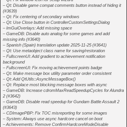
– Qt: Disable game compat comments button instead of hiding it
(#3639)
– Qt: Fix centering of secondary windows
– Qt: Use Close button in ControllerCustomSettingsDialog
– ImGuiOverlays: Add missing space
– GameDB: Disable auto analog for some games and add
missing info (#3640)
– Spanish (Spain) translation update 2025-11-25 (#3641)
– Qt: Use metaobject class name for saving/restoration
– FullscreenUI: Add gradient to achievement notification
background
– FullscreenUI: Fix moving achievement points badge
– Qt: Make message box utility parameter order consistent
– Qt: Add QtUtils::AsyncMessageBox()
– Qt: Replace most blocking message boxes with async
– GameDB: Increase cdromMaxReadSpeedupCycles for Alundra
2 (#3642)
– GameDB: Disable read speedup for Gundam Battle Assault 2
(#3643)
– CDImagePBP: Fix TOC misreporting for some images
– System: Always use async hardcore cancel on boot
– Achievements: Remove ConfirmHardcoreModeDisable