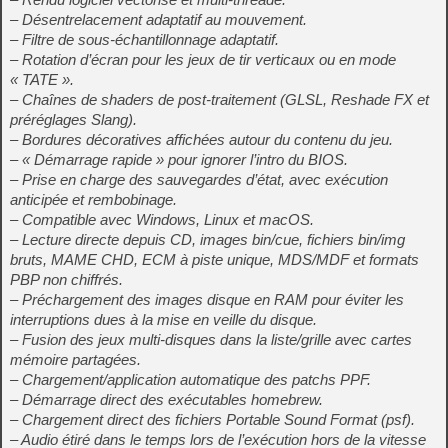
– Désentrelacement adaptatif au mouvement.
– Filtre de sous-échantillonnage adaptatif.
– Rotation d’écran pour les jeux de tir verticaux ou en mode
« TATE ».
– Chaînes de shaders de post-traitement (GLSL, Reshade FX et
préréglages Slang).
– Bordures décoratives affichées autour du contenu du jeu.
– « Démarrage rapide » pour ignorer l’intro du BIOS.
– Prise en charge des sauvegardes d’état, avec exécution
anticipée et rembobinage.
– Compatible avec Windows, Linux et macOS.
– Lecture directe depuis CD, images bin/cue, fichiers bin/img
bruts, MAME CHD, ECM à piste unique, MDS/MDF et formats
PBP non chiffrés.
– Préchargement des images disque en RAM pour éviter les
interruptions dues à la mise en veille du disque.
– Fusion des jeux multi-disques dans la liste/grille avec cartes
mémoire partagées.
– Chargement/application automatique des patchs PPF.
– Démarrage direct des exécutables homebrew.
– Chargement direct des fichiers Portable Sound Format (psf).
– Audio étiré dans le temps lors de l’exécution hors de la vitesse