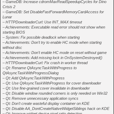
– GameDB: Increase cdromMaxReadSpeedupCycles for Dino
Crisis 2
– GameDB: Set DisableFastForwardMemoryCardAccess for
Lunar
– HTTPDownloaderCurl: Use INT_MAX timeout
– Achievements: Executable read error should not show when
starting BIOS
– System: Fix possible deadlock when starting
– Achievements: Don’t try to enable HC mode when starting
without disc
– Achievements: Don’t enable HC mode on reset without game
– Achievements: Add missing lock in OnSystemDestroyed()
– HTTPDownloaderCurl: Fix crash in worker thread
– Qt: Rename QtAsyncTaskWithProgress to
QtAsyncTaskWithProgressDialog
– Qt: Add QtAsyncTaskWithProgress
– Qt: Use QtAsyncTaskWithProgress for cover downloader
– Qt: Use fine-grained cover invalidate in downloader
– Qt: Disable window rounded corners is only needed on Win32
– Qt: Remove unnecessary application syncs
– Qt: Don’t create wasteful display container on KDE
– Qt: Disable AA_DontCreateNativeWidgetSiblings hack on KDE
– Qt: Improve widget device pixel ratio detection