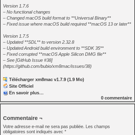
Version 1.7.6
– No functional changes
– Changed macOS build format to **Universal Binary**
– Fixed issue where macOS build required **macOS 13 or later**
Version 1.7.5
– Updated **SDL** to version 2.32.8
– Updated Android build environment to **SDK 35**
– Fixed corrupted **macOS Apple Silicon DMG file**
– See [GitHub Issue #38]
(https://github.com/bubio/xm8mac/issues/38)
Télécharger xm8mac v1.7.9 (1.9 Mo)
Site Officiel
En savoir plus…
0
commentaire
Commentaire ¬
Votre adresse e-mail ne sera pas publiée.
Les champs
obligatoires sont indiqués avec
*