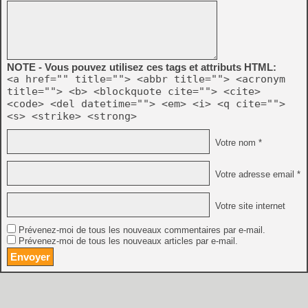
NOTE - Vous pouvez utilisez ces tags et attributs HTML:
<a href="" title=""> <abbr title=""> <acronym
title=""> <b> <blockquote cite=""> <cite>
<code> <del datetime=""> <em> <i> <q cite="">
<s> <strike> <strong>
Votre nom *
Votre adresse email *
Votre site internet
Prévenez-moi de tous les nouveaux commentaires par e-mail.
Prévenez-moi de tous les nouveaux articles par e-mail.