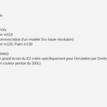
Ie
 VIIx
lm m515
mmercialisé d’un modèle 5xx haute résolution)
lm m125, Palm m130
phiée)
n grand écran du E2 créée spécifiquement pour l’émulation par Dmitr
on couleur perdue du 330c)