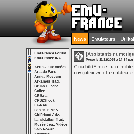
News
Emulateurs
Utilita
EmuFrance Forum
[Assistants numeriq
EmuFrance IRC
Posté le
11/12/2025
à
14:34
par
===================
CloudpilotEmu est un émulateu
Actus Jeux Vidéos
Arcade Fans
navigateur web. L’émulateur es
Amiga Museum
Arkames Trad.
Bruno C. Zone
Calice
CBSata
CPS2Shock
EF-Nes
Fan de la NES
GirlFriend Adv.
Landstalker Trad.
Musée Jeux Vidéos
SMS Power