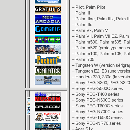
– Pilot, Palm Pilot
– Palm III
– Palm IIIxe, Palm IIIx, Palm II
– Palm IIIc
– Palm Vx, Palm V
– Palm VII, Palm VII EZ, Palm
– Palm m500, Palm m505, Pa
– Palm m520 (prototype non co
– Palm m100, Palm m105, Pa
– Palm i705
– Tungsten W (version sérigra
– Tungsten E2, E3 (une versio
– Handera 330, 330c (la versi
– Sony PEG-S300, PEG-S320
– Sony PEG-S500C series
– Sony PEG-T400 series
– Sony PEG-N600C series
– Sony PEG-T600C series
– Sony PEG-N700C series
– Sony PEG-T650C series
– Sony PEG-NR70 series
– Acer S1x