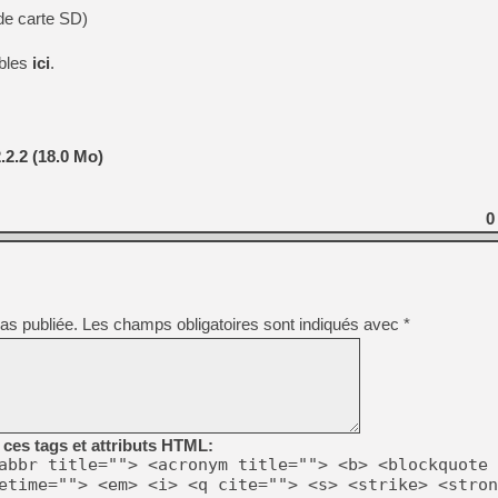
de carte SD)
ibles
ici
.
.2.2 (18.0 Mo)
0
as publiée.
Les champs obligatoires sont indiqués avec
*
ces tags et attributs HTML:
abbr title=""> <acronym title=""> <b> <blockquote 
etime=""> <em> <i> <q cite=""> <s> <strike> <stron