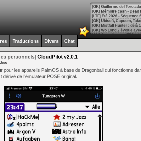
[LTF] Eté 2026 - Séquence 
[GK] Mistfall Hunter : déjà 
[GK] Wo Long 2 évolue avec
[GK] Crossfire : un TPS à 100
[LS] [PS5] Premiers signes 
ires
Traductions
Divers
Chat
ues personnels]
CloudPilot v2.0.1
 Jets
[Mo5] DOOM arrive en cart
r pour les appareils PalmOS à base de Dragonball qui fonctionne da
[GK] Bethesda fête les 30 
t dérivé de l’émulateur POSE original.
[GK] Roblox : l'action en B
[GK] Agenda - GeForce NOW
[GK] Devolver Digital en a 
[LS] [PS5] ps5-y2jb-autolo
[GK] Pourquoi Marvel Tokon 
[GK] Test : Restory : Chill
[GK] GTA 6 : Rockstar Games
[GK] Hot Wheels Infinite Rus
[GK] Mémoire cash - Secret 