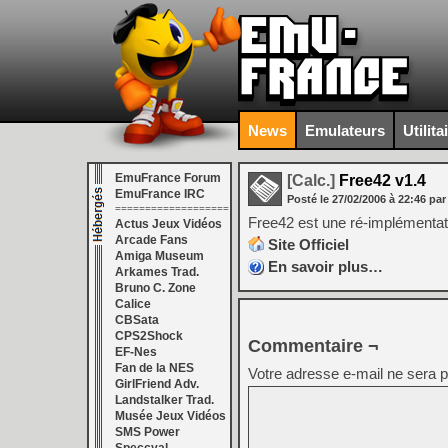
News
Emulateurs
Utilita
EmuFrance Forum
[Calc.]
Free42 v1.4
EmuFrance IRC
Posté le
27/02/2006
à
22:46
par
===================
Free42 est une ré-implémentat
Actus Jeux Vidéos
Arcade Fans
Site Officiel
Amiga Museum
En savoir plus…
Arkames Trad.
Bruno C. Zone
Calice
CBSata
CPS2Shock
Commentaire ¬
EF-Nes
Fan de la NES
Votre adresse e-mail ne sera p
GirlFriend Adv.
Landstalker Trad.
Musée Jeux Vidéos
SMS Power