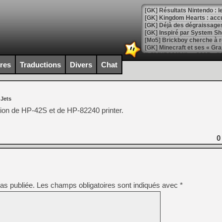
[GK] Résultats Nintendo : 
[GK] Déjà des dégraissage
[Mo5] Brickboy cherche à r
[GK] Minecraft et ses « Gra
[GK] Beast of Reincarnation
ires
Traductions
Divers
Chat
[GK] Ubisoft : fin de parti
[GK] Mémoire cash - Metroid
[GK] Dan Houser (GTA) défe
[GK] Comment EA Sports FC
 Jets
[GK] Crimson Moon : un Dark
[GK] Isle of Reveries : le j
ion de HP-42S et de HP-82240 printer.
[GK] Moonlighter 2 : The En
[GK] Capcom relance Monste
0
[Mo5] Deux inédits du Virtu
[GK] Le beat'em up The Walk
[GK] Endless Legend 2 : enf
as publiée.
Les champs obligatoires sont indiqués avec
*
[LS] [PS5] Le WebKit Userl