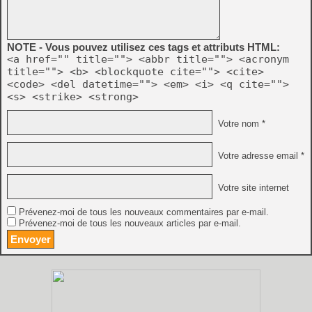
NOTE - Vous pouvez utilisez ces tags et attributs HTML:
<a href="" title=""> <abbr title=""> <acronym
title=""> <b> <blockquote cite=""> <cite>
<code> <del datetime=""> <em> <i> <q cite="">
<s> <strike> <strong>
Votre nom *
Votre adresse email *
Votre site internet
Prévenez-moi de tous les nouveaux commentaires par e-mail.
Prévenez-moi de tous les nouveaux articles par e-mail.