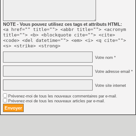
NOTE - Vous pouvez utilisez ces tags et attributs HTML:
<a href="" title=""> <abbr title=""> <acronym
title=""> <b> <blockquote cite=""> <cite>
<code> <del datetime=""> <em> <i> <q cite="">
<s> <strike> <strong>
Votre nom *
Votre adresse email *
Votre site internet
Prévenez-moi de tous les nouveaux commentaires par e-mail.
Prévenez-moi de tous les nouveaux articles par e-mail.