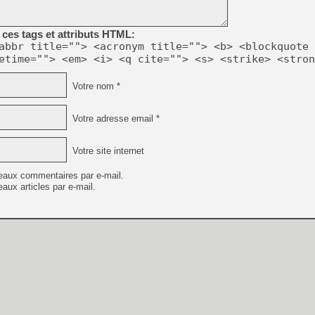
[GK] Ubisoft : fin de parti
[GK] Mémoire cash - Metroid
[GK] Dan Houser (GTA) défe
ces tags et attributs HTML:
[GK] Comment EA Sports FC
abbr title=""> <acronym title=""> <b> <blockquote 
[GK] Crimson Moon : un Dark
etime=""> <em> <i> <q cite=""> <s> <strike> <stron
[GK] Isle of Reveries : le j
[GK] Moonlighter 2 : The En
[GK] Capcom relance Monste
Votre nom *
Votre adresse email *
[Mo5] Deux inédits du Virtu
[GK] Le beat'em up The Walk
Votre site internet
[GK] Endless Legend 2 : enf
eaux commentaires par e-mail.
aux articles par e-mail.
[LS] [PS5] Premiers signes 