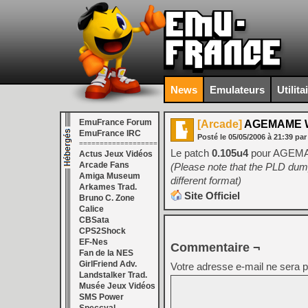
News
Emulateurs
Utilita
EmuFrance Forum
[Arcade]
AGEMAME 
EmuFrance IRC
Posté le
05/05/2006
à
21:39
par
===================
Le patch
0.105u4
pour AGEMAM
Actus Jeux Vidéos
Arcade Fans
(Please note that the PLD dum
Amiga Museum
different format)
Arkames Trad.
Site Officiel
Bruno C. Zone
Calice
CBSata
CPS2Shock
EF-Nes
Commentaire ¬
Fan de la NES
GirlFriend Adv.
Votre adresse e-mail ne sera p
Landstalker Trad.
Musée Jeux Vidéos
SMS Power