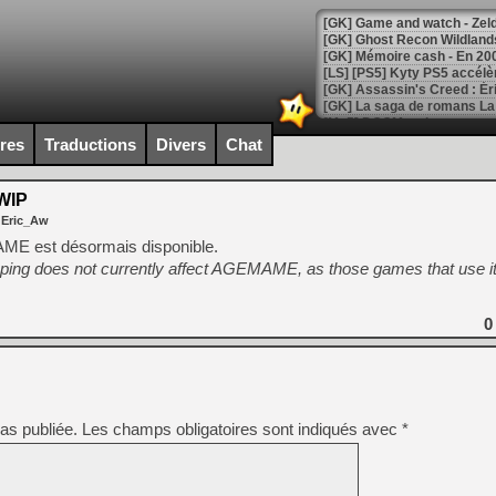
[Mo5] DOOM arrive en cart
[GK] Bethesda fête les 30 
[GK] Roblox : l'action en B
ires
Traductions
Divers
Chat
[GK] Agenda - GeForce NOW
WIP
 Eric_Aw
[GK] Devolver Digital en a 
E est désormais disponible.
[LS] [PS5] ps5-y2jb-autolo
ping does not currently affect AGEMAME, as those games that use it
[GK] Pourquoi Marvel Tokon 
[GK] Test : Restory : Chill
[GK] GTA 6 : Rockstar Games
0
[GK] Hot Wheels Infinite Rus
[GK] Mémoire cash - Secret 
[GK] Résultats Nintendo : 
[GK] Déjà des dégraissage
as publiée.
Les champs obligatoires sont indiqués avec
*
[Mo5] Brickboy cherche à r
[GK] Minecraft et ses « Gra
[GK] Beast of Reincarnation