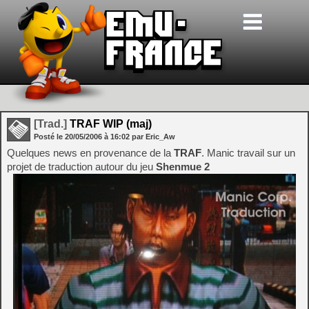
[Trad.]
TRAF WIP (maj)
Posté le
20/05/2006
à
16:02
par Eric_Aw
Quelques news en provenance de la
TRAF
. Manic travail sur un
projet de traduction autour du jeu
Shenmue 2