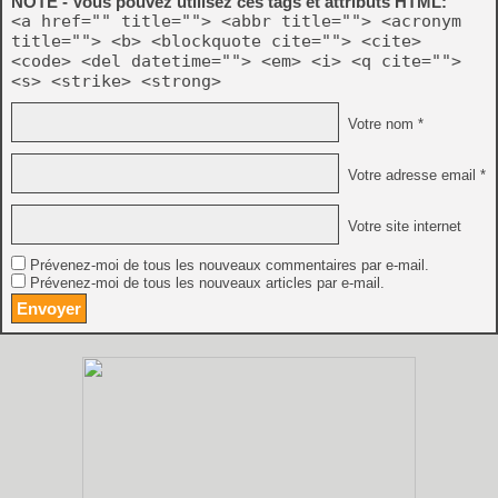
NOTE - Vous pouvez utilisez ces tags et attributs HTML:
<a href="" title=""> <abbr title=""> <acronym
title=""> <b> <blockquote cite=""> <cite>
<code> <del datetime=""> <em> <i> <q cite="">
<s> <strike> <strong>
Votre nom *
Votre adresse email *
Votre site internet
Prévenez-moi de tous les nouveaux commentaires par e-mail.
Prévenez-moi de tous les nouveaux articles par e-mail.