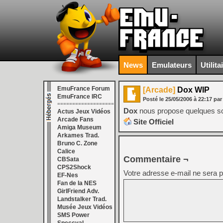
News
Emulateurs
Utilita
EmuFrance Forum
[Arcade]
Dox WIP
EmuFrance IRC
Posté le
25/05/2006
à
22:17
par
===================
Dox
nous propose quelques s
Actus Jeux Vidéos
Arcade Fans
Site Officiel
Amiga Museum
Arkames Trad.
Bruno C. Zone
Calice
Commentaire ¬
CBSata
CPS2Shock
Votre adresse e-mail ne sera p
EF-Nes
Fan de la NES
GirlFriend Adv.
Landstalker Trad.
Musée Jeux Vidéos
SMS Power