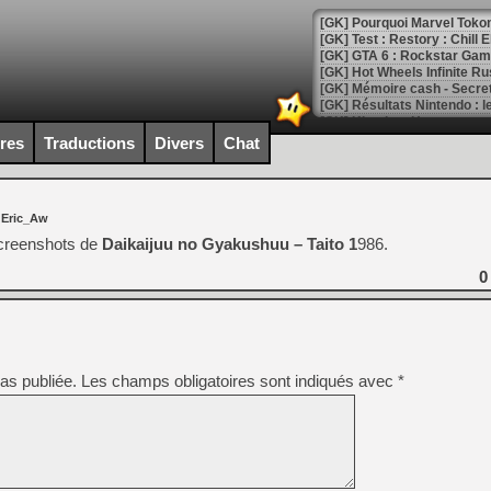
[GK] Pourquoi Marvel Tokon 
[GK] Test : Restory : Chill
[GK] GTA 6 : Rockstar Games
[GK] Hot Wheels Infinite Rus
[GK] Mémoire cash - Secret 
[GK] Résultats Nintendo : 
[GK] Déjà des dégraissage
ires
Traductions
Divers
Chat
[Mo5] Brickboy cherche à r
[GK] Minecraft et ses « Gra
 Eric_Aw
[GK] Beast of Reincarnation
[GK] Ubisoft : fin de parti
creenshots de
Daikaijuu no Gyakushuu – Taito 1
986.
[GK] Mémoire cash - Metroid
[GK] Dan Houser (GTA) défe
0
[GK] Comment EA Sports FC
[GK] Crimson Moon : un Dark
[GK] Isle of Reveries : le j
[GK] Moonlighter 2 : The En
[GK] Capcom relance Monste
as publiée.
Les champs obligatoires sont indiqués avec
*
[Mo5] Deux inédits du Virtu
[GK] Le beat'em up The Walk
[GK] Endless Legend 2 : enf