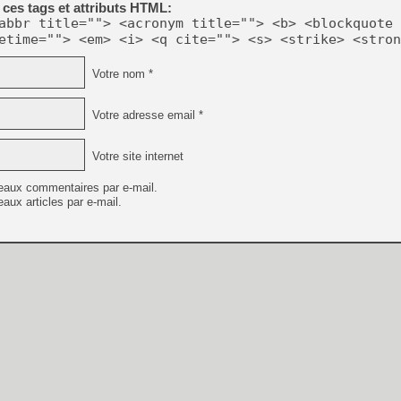
ces tags et attributs HTML:
abbr title=""> <acronym title=""> <b> <blockquote 
etime=""> <em> <i> <q cite=""> <s> <strike> <stron
[LS] [PS5] Le WebKit Userl
Votre nom *
[GK] Oubliez Crazy Taxi, S
Votre adresse email *
[LS] [Switch] NSZ 5.0.0 es
Votre site internet
[GK] No More Room in Hell 2
[GK] Un chatbot Atelier Ryz
eaux commentaires par e-mail.
aux articles par e-mail.
[GK] Mémoire cash - Splatte
[GK] Nvidia : le prix des 
[GK] Suikoden Star Leap : 
[Mo5] La mini borne d’arc