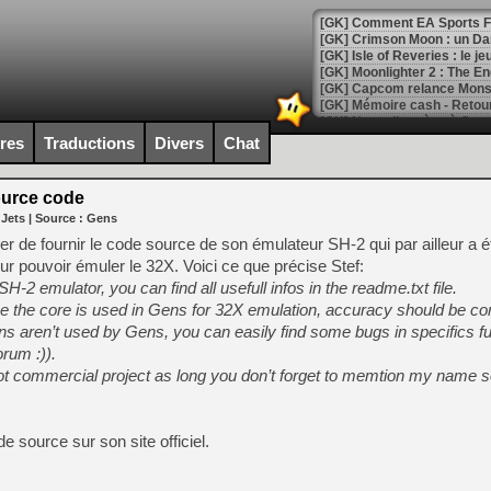
[GK] Comment EA Sports FC
[GK] Crimson Moon : un Dark
[GK] Isle of Reveries : le j
[GK] Moonlighter 2 : The En
[GK] Capcom relance Monste
ires
Traductions
Divers
Chat
[Mo5] Deux inédits du Virtu
[GK] Le beat'em up The Walk
urce code
 Jets
| Source :
Gens
[GK] Endless Legend 2 : enf
er de fournir le code source de son émulateur SH-2 qui par ailleur a ét
ur pouvoir émuler le 32X. Voici ce que précise Stef:
-2 emulator, you can find all usefull infos in the readme.txt file.
[LS] [PS5] Le WebKit Userl
ince the core is used in Gens for 32X emulation, accuracy should be cor
ons aren’t used by Gens, you can easily find some bugs in specifics f
rum :)).
[GK] Oubliez Crazy Taxi, S
not commercial project as long you don’t forget to memtion my name
[LS] [Switch] NSZ 5.0.0 es
[GK] No More Room in Hell 2
 source sur son site officiel.
[GK] Un chatbot Atelier Ryz
[GK] Mémoire cash - Splatte