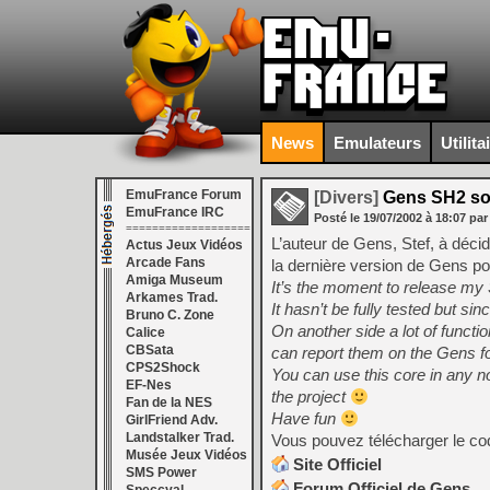
News
Emulateurs
Utilita
EmuFrance Forum
[Divers]
Gens SH2 so
EmuFrance IRC
Posté le
19/07/2002
à
18:07
par
===================
L’auteur de Gens, Stef, à décid
Actus Jeux Vidéos
Arcade Fans
la dernière version de Gens po
Amiga Museum
It’s the moment to release my SH
Arkames Trad.
It hasn’t be fully tested but s
Bruno C. Zone
On another side a lot of functi
Calice
CBSata
can report them on the Gens fo
CPS2Shock
You can use this core in any 
EF-Nes
the project
Fan de la NES
Have fun
GirlFriend Adv.
Landstalker Trad.
Vous pouvez télécharger le code
Musée Jeux Vidéos
Site Officiel
SMS Power
Forum Officiel de Gens