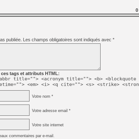
[GK] Nvidia : le prix des 
[GK] Suikoden Star Leap : 
0
[Mo5] La mini borne d’arc
[GK] Atari renoue avec les 
[GK] Le studio de FIFA Worl
[GK] La PlayStation 1 en L
as publiée.
Les champs obligatoires sont indiqués avec
*
[GK] Dawn of War 4 : les Né
[GK] CloverPit : l'héritier
[GK] Stellar Blade : Blood R
[GK] Palworld Online est a
[GK] Wuchang 2 : le souls-l
[GK] Test : Big Walk est le 
ces tags et attributs HTML:
[GK] Starsand Island : la si
abbr title=""> <acronym title=""> <b> <blockquote 
etime=""> <em> <i> <q cite=""> <s> <strike> <stron
[GK] Dan Houser (GTA) défe
Votre nom *
Votre adresse email *
Votre site internet
eaux commentaires par e-mail.