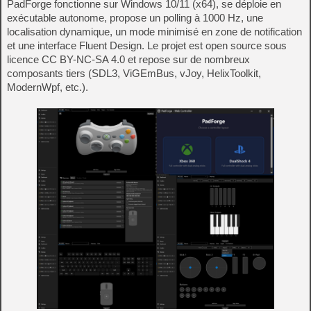
PadForge fonctionne sur Windows 10/11 (x64), se déploie en
exécutable autonome, propose un polling à 1000 Hz, une
localisation dynamique, un mode minimisé en zone de notification
et une interface Fluent Design. Le projet est open source sous
licence CC BY-NC-SA 4.0 et repose sur de nombreux
composants tiers (SDL3, ViGEmBus, vJoy, HelixToolkit,
ModernWpf, etc.).