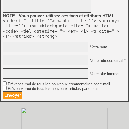
NOTE - Vous pouvez utilisez ces tags et attributs HTML:
<a href="" title=""> <abbr title=""> <acronym
title=""> <b> <blockquote cite=""> <cite>
<code> <del datetime=""> <em> <i> <q cite="">
<s> <strike> <strong>
Votre nom *
Votre adresse email *
Votre site internet
Prévenez-moi de tous les nouveaux commentaires par e-mail.
Prévenez-moi de tous les nouveaux articles par e-mail.