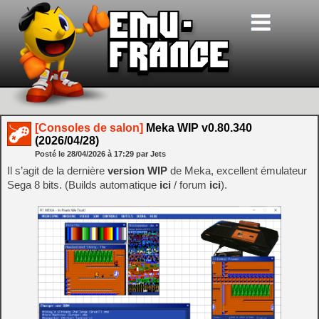
[Consoles de salon]
Meka WIP v0.80.340
(2026/04/28)
Posté le
28/04/2026
à
17:29
par Jets
Il s’agit de la dernière
version WIP
de Meka, excellent émulateur
Sega 8 bits. (Builds automatique
ici
/ forum
ici
).