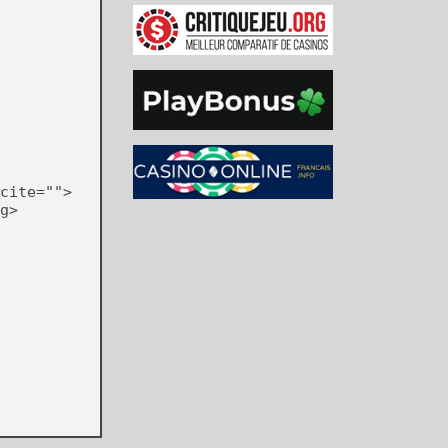
cite="">
g>