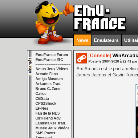
News
Emulateurs
Utilita
EmuFrance Forum
[Console]
WinArcadia
EmuFrance IRC
Posté le
29/04/2026
à
22:41
par
===================
AmiArcadia est le port amélior
Actus Jeux Vidéos
Arcade Fans
James Jacobs et Gavin Turner, 
Amiga Museum
Arkames Trad.
Bruno C. Zone
Calice
CBSata
CPS2Shock
EF-Nes
Fan de la NES
GirlFriend Adv.
Landstalker Trad.
Musée Jeux Vidéos
SMS Power