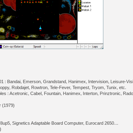
[GK] Beast of Reincarnation
[GK] Ubisoft : fin de parti
[GK] Mémoire cash - Metroid
[GK] Dan Houser (GTA) défe
[GK] Comment EA Sports FC
[GK] Crimson Moon : un Dark
[GK] Isle of Reveries : le j
[GK] Moonlighter 2 : The En
[GK] Capcom relance Monste
[Mo5] Deux inédits du Virtu
[GK] Le beat'em up The Walk
[GK] Endless Legend 2 : enf
1 : Bandai, Emerson, Grandstand, Hanimex, Intervision, Leisure-Vis
ppy, Robdajet, Rowtron, Tele-Fever, Tempest, Tryom, Tunix, etc.
[LS] [PS5] Premiers signes 
les : Acetronic, Cabel, Fountain, Hanimex, Interton, Prinztronic, Rado
 (1979)
/78up5, Signetics Adaptable Board Computer, Eurocard 2650…
)