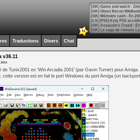
[Mo5] DOOM arrive en cart
[GK] Bethesda fête les 30 
ires
Traductions
Divers
Chat
[GK] Roblox : l'action en B
 v36.11
[GK] Agenda - GeForce NOW
 Jets
[GK] Devolver Digital en a 
é de Tunix2001 ex ‘Win Arcadia 2001’ (par Gavin Turner) pour Amiga. 
cette version est en fait le port Windows du port Amiga (un backport)
[LS] [PS5] ps5-y2jb-autolo
[GK] Pourquoi Marvel Tokon 
[GK] Test : Restory : Chill
[GK] GTA 6 : Rockstar Games
[GK] Hot Wheels Infinite Rus
[GK] Mémoire cash - Secret 
[GK] Résultats Nintendo : 
[GK] Déjà des dégraissage
[Mo5] Brickboy cherche à r
[GK] Minecraft et ses « Gra