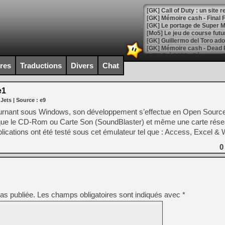
[GK] Le portage de Super M
[Mo5] Le jeu de course fut
[GK] Guillermo del Toro ado
[LTF] Eté 2026 - Séquence 
ires
Traductions
Divers
Chat
[GK] Mistfall Hunter : déjà 
[GK] Wo Long 2 évolue avec
[GK] Crossfire : un TPS à 100
e1
[LS] [PS5] Premiers signes 
 Jets
| Source :
e9
urnant sous Windows, son développement s’effectue en Open Source.
 que le CD-Rom ou Carte Son (SoundBlaster) et même une carte rése
cations ont été testé sous cet émulateur tel que : Access, Excel &
[Mo5] DOOM arrive en cart
0
[GK] Bethesda fête les 30 
[GK] Roblox : l'action en B
[GK] Agenda - GeForce NOW
as publiée.
Les champs obligatoires sont indiqués avec
*
[GK] Devolver Digital en a 
[LS] [PS5] ps5-y2jb-autolo