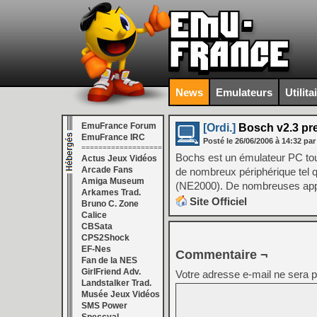
News
Emulateurs
Utilita
EmuFrance Forum
[Ordi.]
Bosch v2.3 pr
EmuFrance IRC
Posté le
26/06/2006
à
14:32
par
===================
Bochs est un émulateur PC to
Actus Jeux Vidéos
Arcade Fans
de nombreux périphérique tel
Amiga Museum
(NE2000). De nombreuses appli
Arkames Trad.
Site Officiel
Bruno C. Zone
Calice
CBSata
CPS2Shock
EF-Nes
Commentaire ¬
Fan de la NES
GirlFriend Adv.
Votre adresse e-mail ne sera p
Landstalker Trad.
Musée Jeux Vidéos
SMS Power