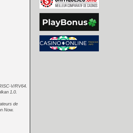
u RISC-V/RV64.
lkan 1.0.
ateurs de
on Now.