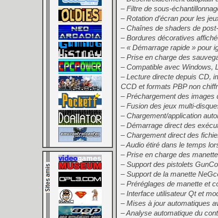
– Filtre de sous-échantillonnag
– Rotation d’écran pour les je
– Chaînes de shaders de post-
– Bordures décoratives affiché
– « Démarrage rapide » pour ig
– Prise en charge des sauvega
– Compatible avec Windows, 
– Lecture directe depuis CD,
CCD et formats PBP non chiffr
– Préchargement des images dis
– Fusion des jeux multi-disque
– Chargement/application aut
– Démarrage direct des exécu
– Chargement direct des fichie
– Audio étiré dans le temps lor
– Prise en charge des manettes
– Support des pistolets GunCon 
– Support de la manette NeGc
– Préréglages de manette et co
– Interface utilisateur Qt et mo
– Mises à jour automatiques a
– Analyse automatique du cont