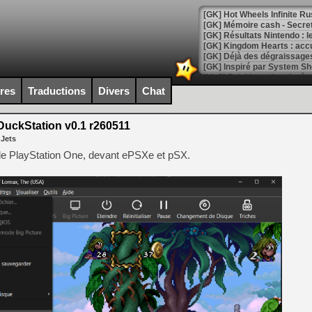
[GK] Hot Wheels Infinite Rus
[GK] Mémoire cash - Secret 
[GK] Résultats Nintendo : 
[GK] Déjà des dégraissage
[Mo5] Brickboy cherche à r
[GK] Minecraft et ses « Gra
ires
Traductions
Divers
Chat
[GK] Beast of Reincarnation
[GK] Ubisoft : fin de parti
uckStation v0.1 r260511
[GK] Mémoire cash - Metroid
 Jets
[GK] Dan Houser (GTA) défe
[GK] Comment EA Sports FC
r de PlayStation One, devant ePSXe et pSX.
[GK] Crimson Moon : un Dark
[GK] Isle of Reveries : le j
[GK] Moonlighter 2 : The En
[GK] Capcom relance Monste
[Mo5] Deux inédits du Virtu
[GK] Le beat'em up The Walk
[GK] Endless Legend 2 : enf