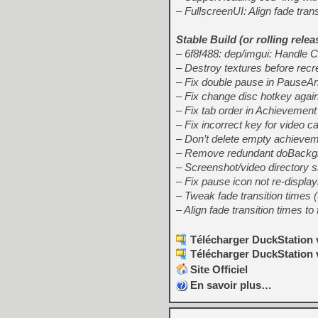
– FullscreenUI: Align fade trans
Stable Build (
or rolling relea
– 6f8f488: dep/imgui: Handle 
– Destroy textures before recre
– Fix double pause in Pause
– Fix change disc hotkey agai
– Fix tab order in Achievement
– Fix incorrect key for video 
– Don’t delete empty achievem
– Remove redundant doBackgro
– Screenshot/video directory 
– Fix pause icon not re-displa
– Tweak fade transition times 
– Align fade transition times t
Télécharger DuckStation 
Télécharger DuckStation 
Site Officiel
En savoir plus…