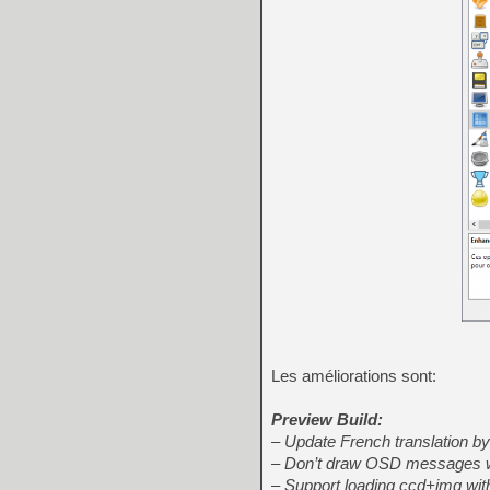
Les améliorations sont:
Preview Build:
– Update French translation by
– Don’t draw OSD messages wi
– Support loading ccd+img wit