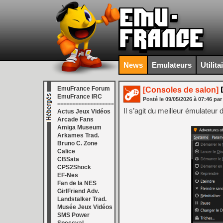
News
Emulateurs
Utilita
EmuFrance Forum
[Consoles de salon]
D
EmuFrance IRC
Posté le
09/05/2026
à
07:46
par
===================
Il s’agit du meilleur émulateu
Actus Jeux Vidéos
Arcade Fans
Amiga Museum
Arkames Trad.
Bruno C. Zone
Calice
CBSata
CPS2Shock
EF-Nes
Fan de la NES
GirlFriend Adv.
Landstalker Trad.
Musée Jeux Vidéos
SMS Power