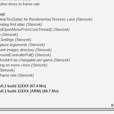
ition times to frame rate
se
):
ClearTexData() for RendererHasTextures case (Stenzek)
ating font atlas (Stenzek)
AndOpenMenuFromCoreThread() (Stenzek)
n (Stenzek)
 Settings (Stenzek)
capture arguments (Stenzek)
ent images directory (Stenzek)
undControllerPoll() (Stenzek)
shouldn’t be changable per-game (Stenzek)
ying on menu close (Stenzek)
(Stenzek)
o frame rate (Stenzek)
v0.1 build 11XXX (67.4 Mo)
v0.1 build 11XXX (ARM) (66.7 Mo)
0