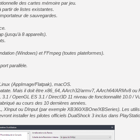
ionnelle des cartes mémoire par jeu.
partir de listes existantes.
 importateur de sauvegardes.
ce.
p (jusqu’à 8 appareils).
ts.
ndation (Windows) et FFmpeg (toutes plateformes).
ort parallèle.
 Linux (AppImage/Flatpak), macOS.
patate. Mais il doit être x86_64, AArch32/armv7, AArch64/ARMv8 o
1 / OpenGL ES 3.1 / Direct3D 11 niveau de fonctionnalité 10.0 / Vu
fabriqué au cours des 10 dernières années.
, XInput ou DInput (par exemple XB360/XBOne/XBSeries). Les utilis
nt installer les pilotes officiels DualShock 3 inclus dans PlayStati