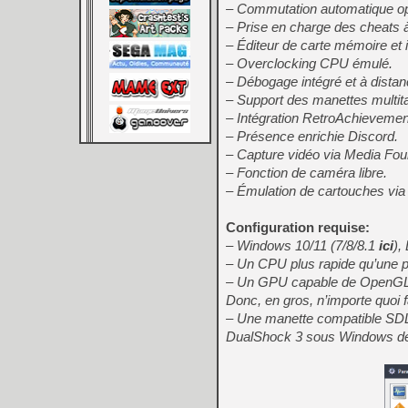
– Commutation automatique opt
– Prise en charge des cheats à 
– Éditeur de carte mémoire et
– Overclocking CPU émulé.
– Débogage intégré et à distan
– Support des manettes multita
– Intégration RetroAchievemen
– Présence enrichie Discord.
– Capture vidéo via Media Fou
– Fonction de caméra libre.
– Émulation de cartouches via p
Configuration requise:
– Windows 10/11 (7/8/8.1
ici
),
– Un CPU plus rapide qu’une 
– Un GPU capable de OpenGL 3.
Donc, en gros, n’importe quoi 
– Une manette compatible SDL
DualShock 3 sous Windows devro