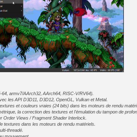
[LS] [PS5] Le WebKit Userl
[GK] Oubliez Crazy Taxi, S
[LS] [Switch] NSZ 5.0.0 es
[GK] No More Room in Hell 2
[GK] Un chatbot Atelier Ryz
[GK] Mémoire cash - Splatte
[GK] Nvidia : le prix des 
[GK] Suikoden Star Leap : 
[Mo5] La mini borne d’arc
[GK] Atari renoue avec les 
[GK] Le studio de FIFA Worl
[GK] La PlayStation 1 en L
6-64, armv7/AArch32, AArch64, RISC-V/RV64).
[GK] GTA 6 : Rockstar Games
avec les API D3D11, D3D12, OpenGL, Vulkan et Metal.
s textures et couleurs vraies (24 bits) dans les moteurs de rendu matéri
trique, la correction des textures et l’émulation du tampon de profo
er Order Views / Fragment Shader Interlock.
 textures dans les moteurs de rendu matériels.
ulti-threadé.
 au mouvement.