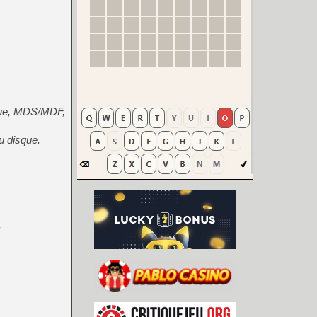
ique, MDS/MDF,
u disque.
.