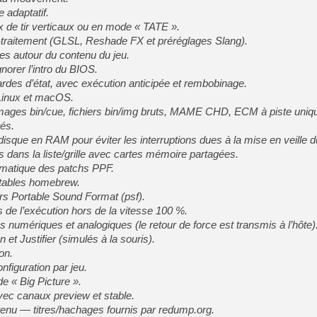
e adaptatif.
ux de tir verticaux ou en mode « TATE ».
traitement (GLSL, Reshade FX et préréglages Slang).
es autour du contenu du jeu.
norer l’intro du BIOS.
rdes d’état, avec exécution anticipée et rembobinage.
Linux et macOS.
 images bin/cue, fichiers bin/img bruts, MAME CHD, ECM à piste un
és.
que en RAM pour éviter les interruptions dues à la mise en veille d
s dans la liste/grille avec cartes mémoire partagées.
omatique des patchs PPF.
tables homebrew.
rs Portable Sound Format (psf).
s de l’exécution hors de la vitesse 100 %.
 numériques et analogiques (le retour de force est transmis à l’hôte)
et Justifier (simulés à la souris).
on.
nfiguration par jeu.
de « Big Picture ».
vec canaux preview et stable.
enu — titres/hachages fournis par redump.org.