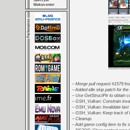
Speccyal
Wakoo-enter
– Merge pull request #1579 fr
– Added idle skip patch for 
– Use GetStructPtr to obtain 
– GSH_Vulkan: Constrain invalid
– GSH_Vulkan: Invalidate last C
– GSH_Vulkan: Keep track of lat
– Cleanup.
– Add game config item to fix s