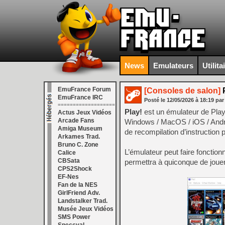
News
Emulateurs
Utilita
EmuFrance Forum
[Consoles de salon]
P
EmuFrance IRC
Posté le
12/05/2026
à
18:19
par
===================
Play!
est un émulateur de Play
Actus Jeux Vidéos
Arcade Fans
Windows / MacOS / iOS / Androi
Amiga Museum
de recompilation d’instruction
Arkames Trad.
Bruno C. Zone
L’émulateur peut faire fonctionn
Calice
CBSata
permettra à quiconque de jouer
CPS2Shock
EF-Nes
Fan de la NES
GirlFriend Adv.
Landstalker Trad.
Musée Jeux Vidéos
SMS Power