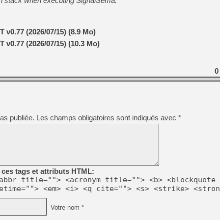
in stack when executing SignalSema.
T v0.77 (2026/07/15) (8.9 Mo)
T v0.77 (2026/07/15) (10.3 Mo)
0
as publiée.
Les champs obligatoires sont indiqués avec
*
ces tags et attributs HTML:
abbr title=""> <acronym title=""> <b> <blockquote 
etime=""> <em> <i> <q cite=""> <s> <strike> <stron
Votre nom *