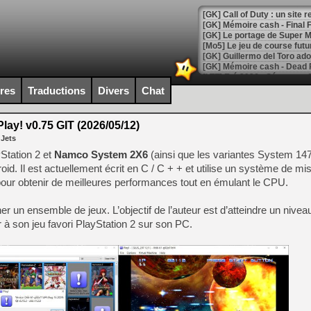
[GK] Le portage de Super M
[Mo5] Le jeu de course fut
[GK] Guillermo del Toro ado
[LTF] Eté 2026 - Séquence 
ires
Traductions
Divers
Chat
[GK] Mistfall Hunter : déjà 
[GK] Wo Long 2 évolue avec
[GK] Crossfire : un TPS à 100
lay! v0.75 GIT (2026/05/12)
[LS] [PS5] Premiers signes 
 Jets
Station 2 et
Namco System 2X6
(ainsi que les variantes System 14
d. Il est actuellement écrit en C / C + + et utilise un système de mi
 pour obtenir de meilleures performances tout en émulant le CPU.
[Mo5] DOOM arrive en cart
er un ensemble de jeux. L’objectif de l’auteur est d’atteindre un niveau
[GK] Bethesda fête les 30 
 à son jeu favori PlayStation 2 sur son PC.
[GK] Roblox : l'action en B
[GK] Agenda - GeForce NOW
[GK] Devolver Digital en a 
[LS] [PS5] ps5-y2jb-autolo