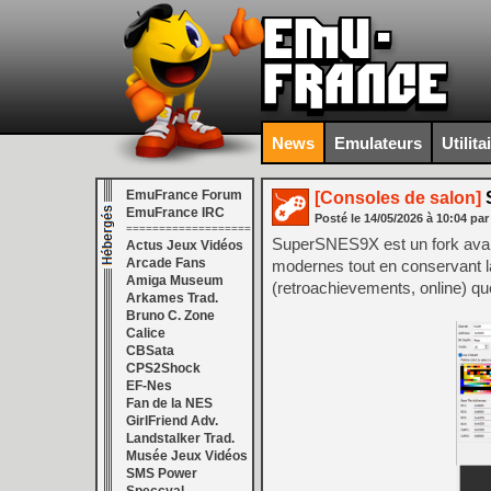
News
Emulateurs
Utilita
EmuFrance Forum
[Consoles de salon]
S
EmuFrance IRC
Posté le
14/05/2026
à
10:04
par
===================
SuperSNES9X est un fork avan
Actus Jeux Vidéos
Arcade Fans
modernes tout en conservant la 
Amiga Museum
(retroachievements, online) que
Arkames Trad.
Bruno C. Zone
Calice
CBSata
CPS2Shock
EF-Nes
Fan de la NES
GirlFriend Adv.
Landstalker Trad.
Musée Jeux Vidéos
SMS Power