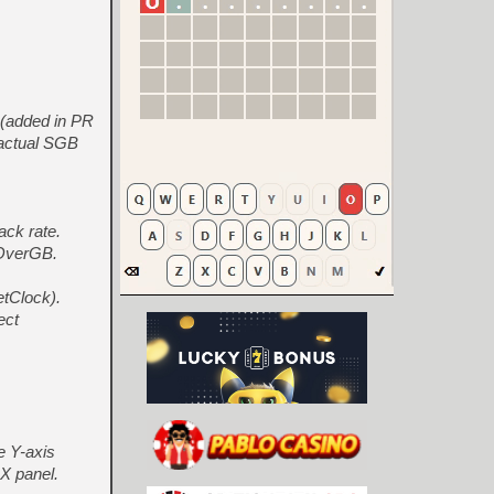
 (added in PR
 actual SGB
ack rate.
cOverGB.
tClock).
ect
e Y-axis
X panel.