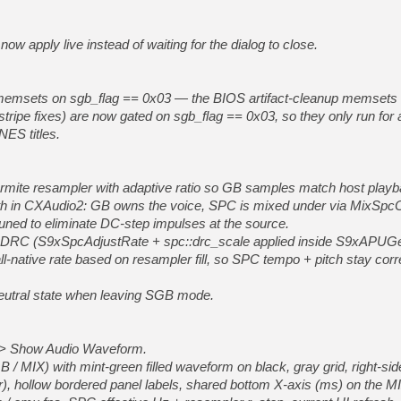
ow apply live instead of waiting for the dialog to close.
 memsets on sgb_flag == 0x03 — the BIOS artifact-cleanup memsets
 stripe fixes) are now gated on sgb_flag == 0x03, so they only run for
NES titles.
mite resampler with adaptive ratio so GB samples match host playb
th in CXAudio2: GB owns the voice, SPC is mixed under via MixSp
ned to eliminate DC-step impulses at the source.
 DRC (S9xSpcAdjustRate + spc::drc_scale applied inside S9xAPUGe
-native rate based on resampler fill, so SPC tempo + pitch stay corr
utral state when leaving SGB mode.
 > Show Audio Waveform.
 / MIX) with mint-green filled waveform on black, gray grid, right-sid
 hollow bordered panel labels, shared bottom X-axis (ms) on the MI