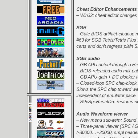
Cheat Editor Enhancements
– Win32: cheat editor changes n
SGB
– Gate BIOS artifact-cleanup
#63 for SGB Tetris/Tetris Plus
carts and don’t regress plain S
SGB audio
– GB APU output through a Her
– BIOS-released audio mix pa
– GB APU gain + DC blocker tu
– Closed-loop SPC chip-clock
Slows the SPC chip toward wall
independent of emulator pace.
– S9xSpcResetDrc restores ne
Audio Waveform viewer
– New menu sub-item: Sound
– Three-panel viewer (SPC / GB
(-30000…+30000, smpl header),