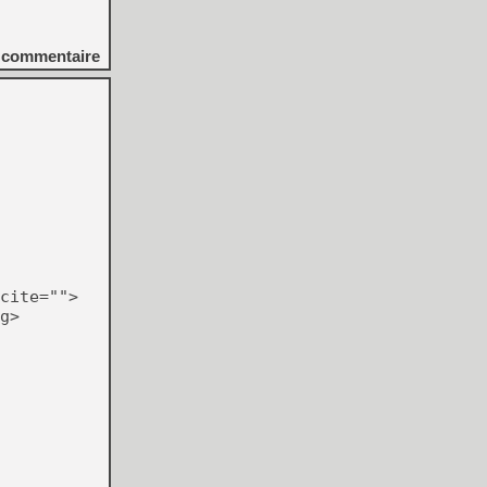
commentaire
cite="">
g>