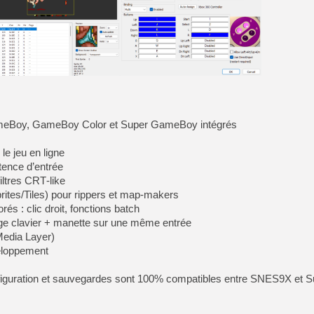
[LS] [PS5] Le WebKit Userl
[GK] Oubliez Crazy Taxi, S
[LS] [Switch] NSZ 5.0.0 es
ameBoy, GameBoy Color et Super GameBoy intégrés
[GK] No More Room in Hell 2
[GK] Un chatbot Atelier Ryz
 le jeu en ligne
[GK] Mémoire cash - Splatte
tence d’entrée
[GK] Nvidia : le prix des 
iltres CRT‑like
[GK] Suikoden Star Leap : 
tes/Tiles) pour rippers et map‑makers
[Mo5] La mini borne d’arc
és : clic droit, fonctions batch
age clavier + manette sur une même entrée
Media Layer)
eloppement
configuration et sauvegardes sont 100% compatibles entre SNES9X e