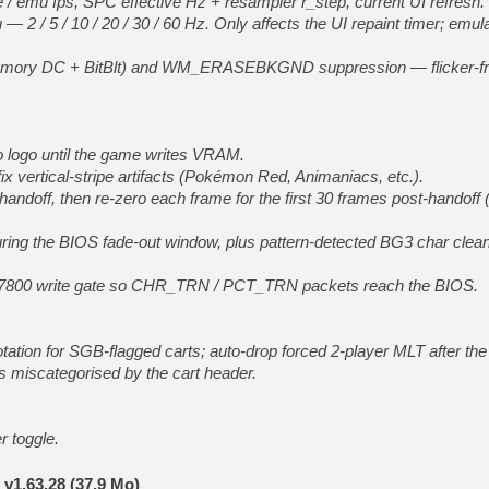
e / emu fps, SPC effective Hz + resampler r_step, current UI refresh.
— 2 / 5 / 10 / 20 / 30 / 60 Hz. Only affects the UI repaint timer; emula
(memory DC + BitBlt) and WM_ERASEBKGND suppression — flicker-fr
logo until the game writes VRAM.
ix vertical-stripe artifacts (Pokémon Red, Animaniacs, etc.).
doff, then re-zero each frame for the first 30 frames post-handoff (k
ing the BIOS fade-out window, plus pattern-detected BG3 char clean
$7800 write gate so CHR_TRN / PCT_TRN packets reach the BIOS.
tion for SGB-flagged carts; auto-drop forced 2-player MLT after the
s miscategorised by the cart header.
 toggle.
v1.63.28 (37.9 Mo)