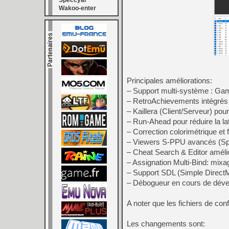
Speccyal
Wakoo-enter
Principales améliorations:
– Support multi-système : G
– RetroAchievements intégrés
– Kaillera (Client/Serveur) pour
– Run‑Ahead pour réduire la la
– Correction colorimétrique et f
– Viewers S-PPU avancés (Spri
– Cheat Search & Editor amélior
– Assignation Multi-Bind: mix
– Support SDL (Simple Direct
– Débogueur en cours de dév
A noter que les fichiers de 
Les changements sont: