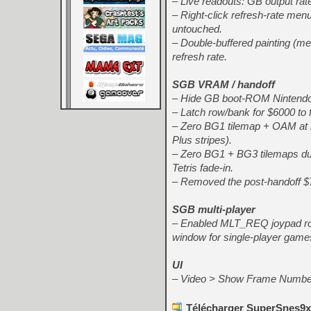
– Live readouts: GB output rat
– Right-click refresh-rate menu 
untouched.
– Double-buffered painting 
refresh rate.
SGB VRAM / handoff
– Hide GB boot-ROM Nintendo 
– Latch row/bank for $6000 to f
– Zero BG1 tilemap + OAM at han
Plus stripes).
– Zero BG1 + BG3 tilemaps dur
Tetris fade-in.
– Removed the post-handoff 
SGB multi-player
– Enabled MLT_REQ joypad rota
window for single-player game
UI
– Video > Show Frame Number
Télécharger SuperSnes9x 