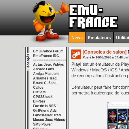
News
Emulateurs
Utilita
EmuFrance Forum
[Consoles de salon]
P
EmuFrance IRC
Posté le
16/05/2026
à
07:48
par
===================
Play!
est un émulateur de Play
Actus Jeux Vidéos
Arcade Fans
Windows / MacOS / iOS / Androi
Amiga Museum
de recompilation d’instruction
Arkames Trad.
Bruno C. Zone
L’émulateur peut faire fonctionn
Calice
CBSata
permettra à quiconque de jouer
CPS2Shock
EF-Nes
Fan de la NES
GirlFriend Adv.
Landstalker Trad.
Musée Jeux Vidéos
SMS Power