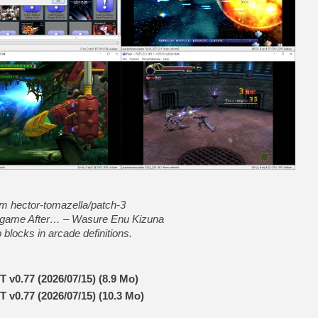
[LS] [PS5] Le WebKit Userl
[GK] Oubliez Crazy Taxi, S
[LS] [Switch] NSZ 5.0.0 es
[GK] No More Room in Hell 2
[GK] Un chatbot Atelier Ryz
[GK] Mémoire cash - Splatte
[GK] Nvidia : le prix des 
[GK] Suikoden Star Leap : 
om hector-tomazella/patch-3
[Mo5] La mini borne d’arc
he game After… – Wasure Enu Kizuna
p blocks in arcade definitions.
T v0.77 (2026/07/15) (8.9 Mo)
T v0.77 (2026/07/15) (10.3 Mo)