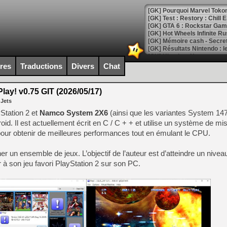
[GK] Pourquoi Marvel Tokon 
[GK] Test : Restory : Chill
[GK] GTA 6 : Rockstar Games
[GK] Hot Wheels Infinite Rus
[GK] Mémoire cash - Secret 
[GK] Résultats Nintendo : 
[GK] Déjà des dégraissage
ires
Traductions
Divers
Chat
[Mo5] Brickboy cherche à r
[GK] Minecraft et ses « Gra
lay! v0.75 GIT (2026/05/17)
 Jets
[GK] Beast of Reincarnation
[GK] Ubisoft : fin de parti
Station 2 et
Namco System 2X6
(ainsi que les variantes System 14
[GK] Mémoire cash - Metroid
d. Il est actuellement écrit en C / C + + et utilise un système de mi
[GK] Dan Houser (GTA) défe
 pour obtenir de meilleures performances tout en émulant le CPU.
[GK] Comment EA Sports FC
[GK] Crimson Moon : un Dark
[GK] Isle of Reveries : le j
er un ensemble de jeux. L’objectif de l’auteur est d’atteindre un niveau
[GK] Moonlighter 2 : The En
 à son jeu favori PlayStation 2 sur son PC.
[GK] Capcom relance Monste
[Mo5] Deux inédits du Virtu
[GK] Le beat'em up The Walk
[GK] Endless Legend 2 : enf