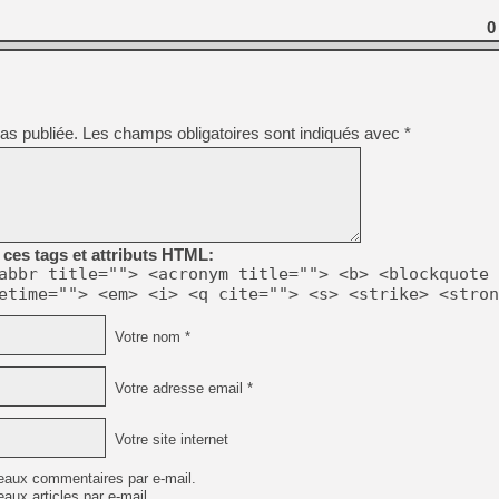
0
as publiée.
Les champs obligatoires sont indiqués avec
*
ces tags et attributs HTML:
abbr title=""> <acronym title=""> <b> <blockquote 
etime=""> <em> <i> <q cite=""> <s> <strike> <stron
Votre nom *
Votre adresse email *
Votre site internet
eaux commentaires par e-mail.
aux articles par e-mail.