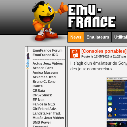
News
Emulateurs
Utilita
EmuFrance Forum
[Consoles portables]
EmuFrance IRC
Posté le
17/05/2026
à
11:27
par
===================
Il s’agit d’un émulateur de S
Actus Jeux Vidéos
Arcade Fans
des jeux commerciaux.
Amiga Museum
Arkames Trad.
Bruno C. Zone
Calice
CBSata
CPS2Shock
EF-Nes
Fan de la NES
GirlFriend Adv.
Landstalker Trad.
Musée Jeux Vidéos
SMS Power