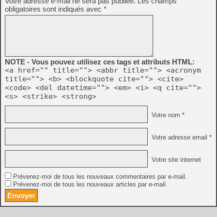
Votre adresse e-mail ne sera pas publiée.
Les champs
obligatoires sont indiqués avec
*
NOTE - Vous pouvez utilisez ces tags et attributs HTML:
<a href="" title=""> <abbr title=""> <acronym
title=""> <b> <blockquote cite=""> <cite>
<code> <del datetime=""> <em> <i> <q cite="">
<s> <strike> <strong>
Votre nom *
Votre adresse email *
Votre site internet
Prévenez-moi de tous les nouveaux commentaires par e-mail.
Prévenez-moi de tous les nouveaux articles par e-mail.