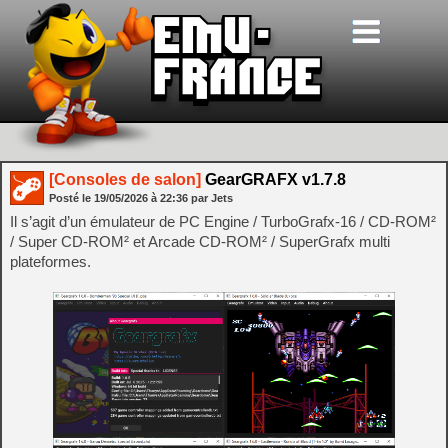
[Consoles de salon]
GearGRAFX v1.7.8
Posté le
19/05/2026
à
22:36
par Jets
Il s’agit d’un émulateur de PC Engine / TurboGrafx-16 / CD-ROM²
/ Super CD-ROM² et Arcade CD-ROM² / SuperGrafx multi
plateformes.