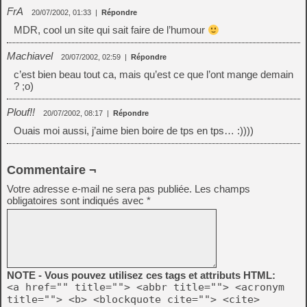
FrA
20/07/2002, 01:33
|
Répondre
MDR, cool un site qui sait faire de l’humour
Machiavel
20/07/2002, 02:59
|
Répondre
c’est bien beau tout ca, mais qu’est ce que l’ont mange demain
? ;o)
Plouf!!
20/07/2002, 08:17
|
Répondre
Ouais moi aussi, j’aime bien boire de tps en tps… :))))
Commentaire ¬
Votre adresse e-mail ne sera pas publiée.
Les champs
obligatoires sont indiqués avec
*
NOTE - Vous pouvez utilisez ces tags et attributs HTML:
<a href="" title=""> <abbr title=""> <acronym
title=""> <b> <blockquote cite=""> <cite>