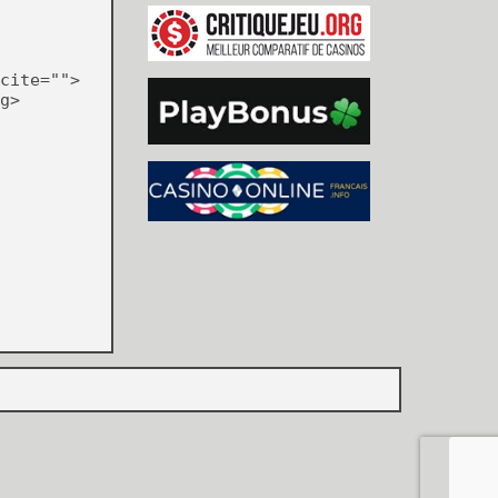
cite="">
g>