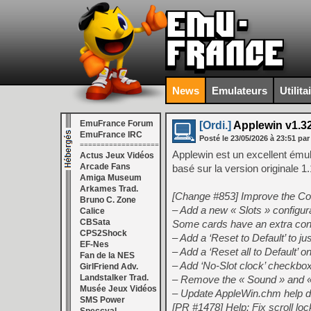
News
Emulateurs
Utilita
EmuFrance Forum
[Ordi.]
Applewin v1.3
EmuFrance IRC
Posté le
23/05/2026
à
23:51
par
===================
Applewin est un excellent ému
Actus Jeux Vidéos
Arcade Fans
basé sur la version originale 1
Amiga Museum
Arkames Trad.
[Change #853] Improve the Co
Bruno C. Zone
– Add a new « Slots » configur
Calice
CBSata
Some cards have an extra confi
CPS2Shock
– Add a ‘Reset to Default’ to jus
EF-Nes
– Add a ‘Reset all to Default’ 
Fan de la NES
– Add ‘No-Slot clock’ checkbox
GirlFriend Adv.
Landstalker Trad.
– Remove the « Sound » and « 
Musée Jeux Vidéos
– Update AppleWin.chm help d
SMS Power
[PR #1478] Help: Fix scroll lock