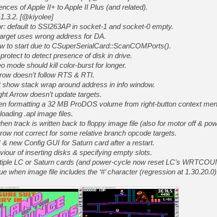
[GK] Résultats Nintendo : 
es of Apple II+ to Apple II Plus (and related).
1.3.2. [@kiyolee]
[GK] Déjà des dégraissage
 default to SSI263AP in socket-1 and socket-0 empty.
[Mo5] Brickboy cherche à r
target uses wrong address for DA.
[GK] Minecraft et ses « Gra
ow to start due to CSuperSerialCard::ScanCOMPorts().
protect to detect presence of disk in drive.
[GK] Beast of Reincarnation
[GK] Ubisoft : fin de parti
 mode should kill color-burst for longer.
[GK] Mémoire cash - Metroid
rrow doesn’t follow RTS & RTI.
[GK] Dan Houser (GTA) défe
 show stack wrap around address in info window.
[GK] Comment EA Sports FC
[GK] Crimson Moon : un Dark
ht Arrow doesn’t update targets.
[GK] Isle of Reveries : le j
en formatting a 32 MB ProDOS volume from right-button context men
[GK] Moonlighter 2 : The En
loading .apl image files.
[GK] Capcom relance Monste
en track is written back to floppy image file (also for motor off & pow
row not correct for some relative branch opcode targets.
 & new Config GUI for Saturn card after a restart.
[GK] Guillermo del Toro ado
iour of inserting disks & specifying empty slots.
ultiple LC or Saturn cards (and power-cycle now reset LC’s WRTCOU
e when image file includes the ‘#’ character (regression at 1.30.20.0)