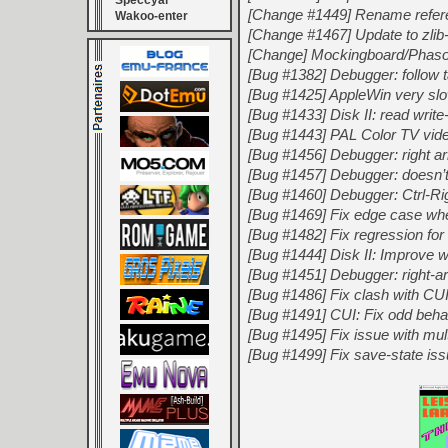
Speccyal
[Change #1449] Rename referenc
Wakoo-enter
[Change #1467] Update to zlib-
[Change] Mockingboard/Phasor:
[Bug #1382] Debugger: follow 
[Bug #1425] AppleWin very sl
[Bug #1433] Disk II: read write-
[Bug #1443] PAL Color TV video
[Bug #1456] Debugger: right a
[Bug #1457] Debugger: doesn’t
[Bug #1460] Debugger: Ctrl-Rig
[Bug #1469] Fix edge case wh
[Bug #1482] Fix regression for 
[Bug #1444] Disk II: Improve wh
[Bug #1451] Debugger: right-ar
[Bug #1486] Fix clash with CUI
[Bug #1491] CUI: Fix odd behav
[Bug #1495] Fix issue with m
[Bug #1499] Fix save-state issu