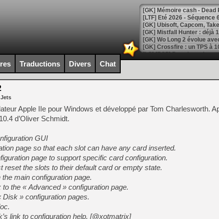
[LTF] Eté 2026 - Séquence 
[GK] Mistfall Hunter : déjà 
[GK] Wo Long 2 évolue avec
[GK] Crossfire : un TPS à 100
[LS] [PS5] Premiers signes 
ires
Traductions
Divers
Chat
2
 Jets
[Mo5] DOOM arrive en cart
lateur Apple IIe pour Windows et développé par Tom Charlesworth. A
[GK] Bethesda fête les 30 
.10.4 d’Oliver Schmidt.
[GK] Roblox : l'action en B
nfiguration GUI
[GK] Agenda - GeForce NOW
ation page so that each slot can have any card inserted.
guration page to support specific card configuration.
[GK] Devolver Digital en a 
t reset the slots to their default card or empty state.
[LS] [PS5] ps5-y2jb-autolo
on the main configuration page.
 to the « Advanced » configuration page.
[GK] Pourquoi Marvel Tokon 
[GK] Test : Restory : Chill
Disk » configuration pages.
[GK] GTA 6 : Rockstar Games
oc.
[GK] Hot Wheels Infinite Rus
’s link to configuration help. [@xotmatrix]
[GK] Mémoire cash - Secret 