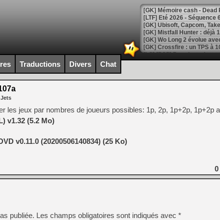
[LTF] Eté 2026 - Séquence 
[GK] Mistfall Hunter : déjà 
[GK] Wo Long 2 évolue avec
[GK] Crossfire : un TPS à 100
[LS] [PS5] Premiers signes 
ires
Traductions
Divers
Chat
107a
 Jets
[Mo5] DOOM arrive en cart
ser les jeux par nombres de joueurs possibles: 1p, 2p, 1p+2p, 1p+2p 
[GK] Bethesda fête les 30 
 v1.32 (5.2 Mo)
[GK] Roblox : l'action en B
VD v0.11.0 (20200506140834) (25 Ko)
[GK] Agenda - GeForce NOW
[GK] Devolver Digital en a 
0
[LS] [PS5] ps5-y2jb-autolo
[GK] Pourquoi Marvel Tokon 
[GK] Test : Restory : Chill
[GK] GTA 6 : Rockstar Games
[GK] Hot Wheels Infinite Rus
as publiée.
Les champs obligatoires sont indiqués avec
*
[GK] Mémoire cash - Secret 