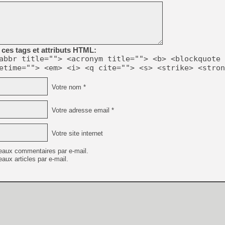
[GK] Résultats Nintendo : 
[GK] Déjà des dégraissage
[Mo5] Brickboy cherche à r
[GK] Minecraft et ses « Gra
ces tags et attributs HTML:
[GK] Beast of Reincarnation
abbr title=""> <acronym title=""> <b> <blockquote 
[GK] Ubisoft : fin de parti
etime=""> <em> <i> <q cite=""> <s> <strike> <stron
[GK] Mémoire cash - Metroid
[GK] Dan Houser (GTA) défe
[GK] Comment EA Sports FC
Votre nom *
[GK] Crimson Moon : un Dark
[GK] Isle of Reveries : le j
[GK] Moonlighter 2 : The En
Votre adresse email *
[GK] Capcom relance Monste
Votre site internet
eaux commentaires par e-mail.
[GK] Guillermo del Toro ado
aux articles par e-mail.