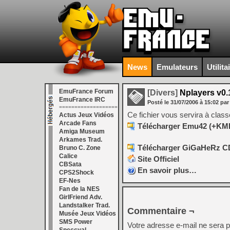
News
Emulateurs
Utilita
EmuFrance Forum
[Divers]
Nplayers v0.
EmuFrance IRC
Posté le
31/07/2006
à
15:02
par
===================
Ce fichier vous servira à clas
Actus Jeux Vidéos
Arcade Fans
Télécharger Emu42 (+KML)
Amiga Museum
Arkames Trad.
Télécharger GiGaHeRz CD
Bruno C. Zone
Calice
Site Officiel
CBSata
En savoir plus…
CPS2Shock
EF-Nes
Fan de la NES
GirlFriend Adv.
Landstalker Trad.
Commentaire ¬
Musée Jeux Vidéos
SMS Power
Votre adresse e-mail ne sera p