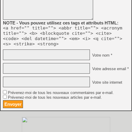
NOTE - Vous pouvez utilisez ces tags et attributs HTML:
<a href="" title=""> <abbr title=""> <acronym
title=""> <b> <blockquote cite=""> <cite>
<code> <del datetime=""> <em> <i> <q cite="">
<s> <strike> <strong>
Votre nom *
Votre adresse email *
Votre site internet
Prévenez-moi de tous les nouveaux commentaires par e-mail.
Prévenez-moi de tous les nouveaux articles par e-mail.