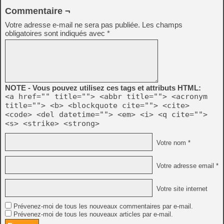
Commentaire ¬
Votre adresse e-mail ne sera pas publiée.
Les champs
obligatoires sont indiqués avec
*
NOTE - Vous pouvez utilisez ces tags et attributs HTML:
<a href="" title=""> <abbr title=""> <acronym
title=""> <b> <blockquote cite=""> <cite>
<code> <del datetime=""> <em> <i> <q cite="">
<s> <strike> <strong>
Votre nom *
Votre adresse email *
Votre site internet
Prévenez-moi de tous les nouveaux commentaires par e-mail.
Prévenez-moi de tous les nouveaux articles par e-mail.