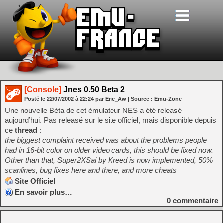
[Console]
Jnes 0.50 Beta 2
Posté le
22/07/2002
à
22:24
par Eric_Aw
| Source :
Emu-Zone
Une nouvelle Béta de cet émulateur NES a été releasé
aujourd’hui. Pas releasé sur le site officiel, mais disponible depuis
ce
thread
:
the biggest complaint received was about the problems people
had in 16-bit color on older video cards, this should be fixed now.
Other than that, Super2XSai by Kreed is now implemented, 50%
scanlines, bug fixes here and there, and more cheats
Site Officiel
En savoir plus…
0
commentaire