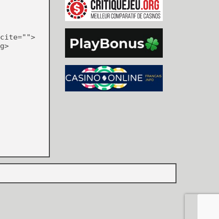
cite="">
g>