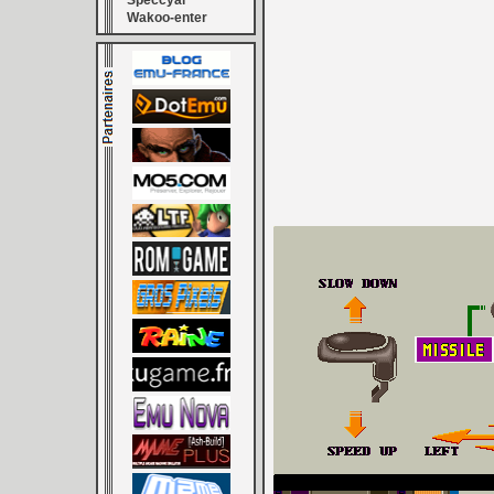
Speccyal
Wakoo-enter