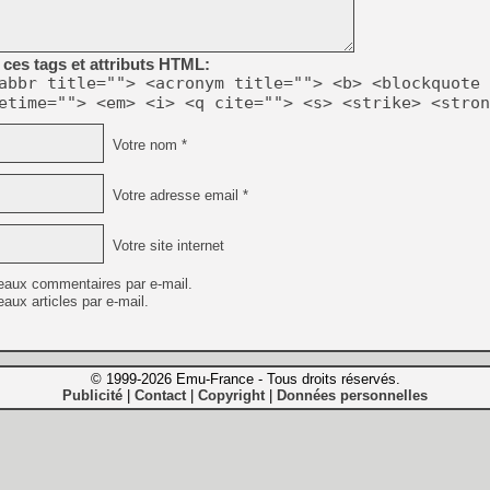
ces tags et attributs HTML:
abbr title=""> <acronym title=""> <b> <blockquote 
etime=""> <em> <i> <q cite=""> <s> <strike> <stron
Votre nom *
Votre adresse email *
Votre site internet
eaux commentaires par e-mail.
aux articles par e-mail.
© 1999-2026 Emu-France - Tous droits réservés.
Publicité
Contact
Copyright
Données personnelles
|
|
|