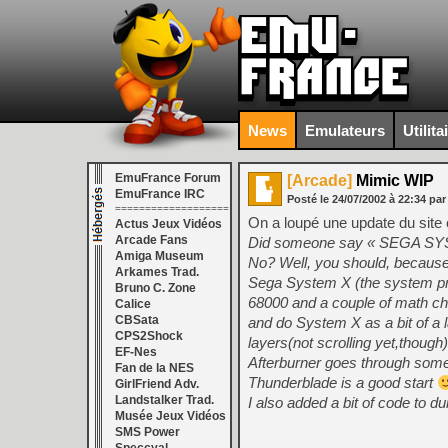
News
Emulateurs
Utilita
EmuFrance Forum
[Arcade]
Mimic WIP
EmuFrance IRC
Posté le
24/07/2002
à
22:34
par
===================
On a loupé une update du site of
Actus Jeux Vidéos
Arcade Fans
Did someone say « SEGA SY
Amiga Museum
No? Well, you should, because 
Arkames Trad.
Sega System X (the system pre
Bruno C. Zone
68000 and a couple of math chip
Calice
CBSata
and do System X as a bit of a 
CPS2Shock
layers(not scrolling yet,though
EF-Nes
Afterburner goes through so
Fan de la NES
Thunderblade is a good start
GirlFriend Adv.
Landstalker Trad.
I also added a bit of code to d
Musée Jeux Vidéos
SMS Power