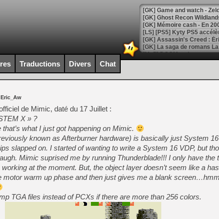
[Mo5] DOOM arrive en cart
[GK] Bethesda fête les 30 
ires
Traductions
Divers
Chat
[GK] Roblox : l'action en B
[GK] Agenda - GeForce NOW
 Eric_Aw
[GK] Devolver Digital en a 
ficiel de Mimic, daté du 17 Juillet :
STEM X » ?
[LS] [PS5] ps5-y2jb-autolo
that’s what I just got happening on Mimic.
[GK] Pourquoi Marvel Tokon 
viously known as Afterburner hardware) is basically just System 16 
[GK] Test : Restory : Chill
s slapped on. I started of wanting to write a System 16 VDP, but thou
[GK] GTA 6 : Rockstar Games
laugh. Mimic suprised me by running Thunderblade!!! I only have the te
[GK] Hot Wheels Infinite Rus
[GK] Mémoire cash - Secret 
) working at the moment. But, the object layer doesn’t seem like a hass
[GK] Résultats Nintendo : 
me motor warm up phase and then just gives me a blank screen…h
[GK] Déjà des dégraissage
ump TGA files instead of PCXs if there are more than 256 colors.
[Mo5] Brickboy cherche à r
[GK] Minecraft et ses « Gra