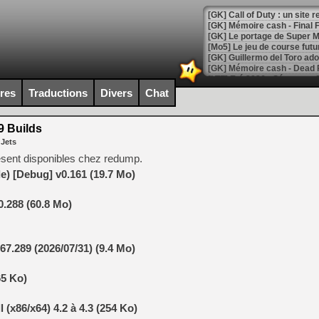
[GK] Le portage de Super M
[Mo5] Le jeu de course fut
[GK] Guillermo del Toro ado
[LTF] Eté 2026 - Séquence 
ires
Traductions
Divers
Chat
[GK] Mistfall Hunter : déjà 
[GK] Wo Long 2 évolue avec
[GK] Crossfire : un TPS à 100
 Builds
[LS] [PS5] Premiers signes 
 Jets
sent disponibles chez redump.
) [Debug] v0.161 (19.7 Mo)
.288 (60.8 Mo)
[Mo5] DOOM arrive en cart
[GK] Bethesda fête les 30 
[GK] Roblox : l'action en B
7.289 (2026/07/31) (9.4 Mo)
[GK] Agenda - GeForce NOW
65 Ko)
[GK] Devolver Digital en a 
[LS] [PS5] ps5-y2jb-autolo
(x86/x64) 4.2 à 4.3 (254 Ko)