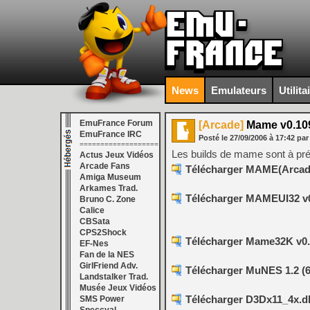
News
Emulateurs
Utilita
EmuFrance Forum
[Arcade]
Mame v0.109
EmuFrance IRC
Posté le
27/09/2006
à
17:42
par
===================
Les builds de mame sont à pré
Actus Jeux Vidéos
Arcade Fans
Télécharger MAME(Arcade
Amiga Museum
Arkames Trad.
Télécharger MAMEUI32 v0
Bruno C. Zone
Calice
CBSata
CPS2Shock
Télécharger Mame32K v0.6
EF-Nes
Fan de la NES
GirlFriend Adv.
Télécharger MuNES 1.2 (
Landstalker Trad.
Musée Jeux Vidéos
Télécharger D3Dx11_4x.dll 
SMS Power