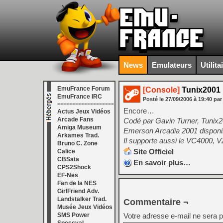
News
Emulateurs
Utilita
EmuFrance Forum
[Console]
Tunix2001 
EmuFrance IRC
Posté le
27/09/2006
à
19:40
par
===================
Encore…
Actus Jeux Vidéos
Arcade Fans
Codé par Gavin Turner, Tunix
Amiga Museum
Emerson Arcadia 2001 disponi
Arkames Trad.
Il supporte aussi le VC4000, 
Bruno C. Zone
Site Officiel
Calice
CBSata
En savoir plus…
CPS2Shock
EF-Nes
Fan de la NES
GirlFriend Adv.
Landstalker Trad.
Commentaire ¬
Musée Jeux Vidéos
SMS Power
Votre adresse e-mail ne sera p