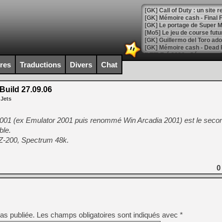
[GK] Le portage de Super M
[Mo5] Le jeu de course fut
[GK] Guillermo del Toro ado
[LTF] Eté 2026 - Séquence 
ires
Traductions
Divers
Chat
[GK] Mistfall Hunter : déjà 
[GK] Wo Long 2 évolue avec
[GK] Crossfire : un TPS à 100
Build 27.09.06
[LS] [PS5] Premiers signes 
 Jets
2001 (ex Emulator 2001 puis renommé Win Arcadia 2001) est le seco
ble.
VZ-200, Spectrum 48k.
[Mo5] DOOM arrive en cart
[GK] Bethesda fête les 30 
[GK] Roblox : l'action en B
0
[GK] Agenda - GeForce NOW
[GK] Devolver Digital en a 
[LS] [PS5] ps5-y2jb-autolo
as publiée.
Les champs obligatoires sont indiqués avec
*